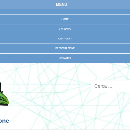
MENU
HOME
CHI SIAMO
COPYRIGHT
PRESENTAZIONE
SITI AMICI
ione