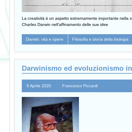
La creatività è un aspetto estremamente importante nella sc
Charles Darwin nell’affinamento delle sue idee
Darwin: vita e opere
Filosofia e storia della biologia
Darwinismo ed evoluzionismo in
9 Aprile 2020
Francesco Piccardi