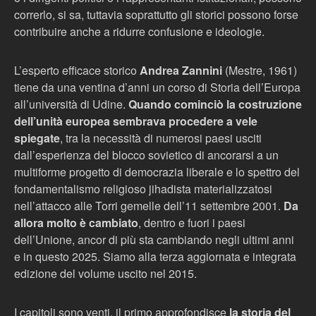
correrlo, si sa, tuttavia soprattutto gli storici possono forse
contribuire anche a ridurre confusione e ideologie.
L’esperto efficace storico
Andrea Zannini
(Mestre, 1961)
tiene da una ventina d’anni un corso di Storia dell’Europa
all’università di Udine.
Quando cominciò la costruzione
dell’unità europea sembrava procedere a vele
spiegate
, tra la necessità di numerosi paesi usciti
dall’esperienza del blocco sovietico di ancorarsi a un
multiforme progetto di democrazia liberale e lo spettro del
fondamentalismo religioso jihadista materializzatosi
nell’attacco alle Torri gemelle dell’11 settembre 2001.
Da
allora molto è cambiato
, dentro e fuori i paesi
dell’Unione, ancor di più sta cambiando negli ultimi anni
e in questo 2025. Siamo alla terza aggiornata e integrata
edizione del volume uscito nel 2015.
I capitoli sono venti, il primo approfondisce
la storia del