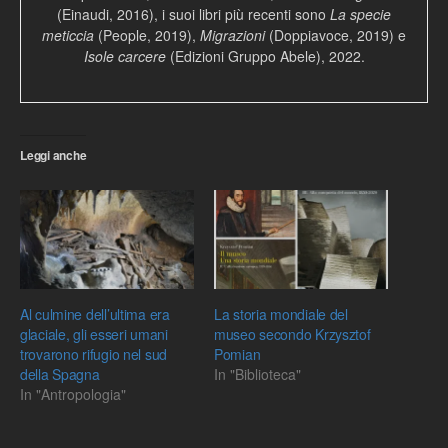
(Einaudi, 2016), i suoi libri più recenti sono
La specie
meticcia
(People, 2019),
Migrazioni
(Doppiavoce, 2019) e
Isole carcere
(Edizioni Gruppo Abele), 2022.
Leggi anche
Al culmine dell’ultima era
La storia mondiale del
glaciale, gli esseri umani
museo secondo Krzysztof
trovarono rifugio nel sud
Pomian
della Spagna
In "Biblioteca"
In "Antropologia"