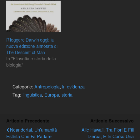
Rileggere Darwin oggi: la
nuova edizione annotata di
The Descent of Man
In "Filosofia e storia della
biologia"
Categorie:
Antropologia
,
in evidenza
Tag:
linguistica
,
Europa
,
storia
Articolo Precedente
Articolo Successivo
Neandertal. Un’umanità
Alle Hawaii, Tra Fiori E Fili
Estinta Che Fa Parlare
D’erba, È In Corso Una