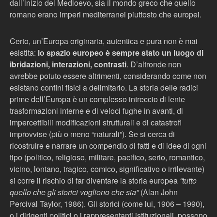
dall’inizio del Medioevo, sia il mondo greco che quello
romano erano imperi mediterranei piuttosto che europei.
Certo, un’Europa originaria, autentica e pura non è mai
esistita:
lo spazio europeo è sempre stato un luogo di
ibridazioni, interazioni, contrasti
. D’altronde non
avrebbe potuto essere altrimenti, considerando come non
esistano confini fisici a delimitarlo. La storia delle radici
prime dell’Europa è un complesso intreccio di lente
trasformazioni interne e di veloci fughe in avanti, di
impercettibili modificazioni strutturali e di catastrofi
improvvise (più o meno “naturali”). Se si cerca di
ricostruire e narrare un compendio di fatti e di idee di ogni
tipo (politico, religioso, militare, pacifico, serio, romantico,
vicino, lontano, tragico, comico, significativo o irrilevante)
si corre il rischio di far diventare la storia europea
“tutto
quello che gli storici vogliono che sia”
(Alan John
Percival Taylor, 1986). Gli storici (come lui, 1906 – 1990),
o i dirigenti politici o i rappresentanti istituzionali, possono