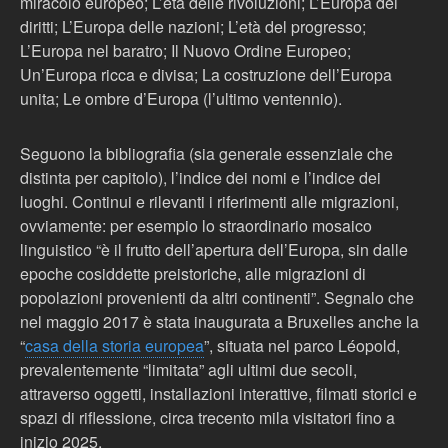
miracolo europeo; L’età delle rivoluzioni; L’Europa dei
diritti; L’Europa delle nazioni; L’età del progresso;
L’Europa nel baratro; Il Nuovo Ordine Europeo;
Un’Europa ricca e divisa; La costruzione dell’Europa
unita; Le ombre d’Europa (l’ultimo ventennio).
Seguono la bibliografia (sia generale essenziale che
distinta per capitolo), l’indice dei nomi e l’indice dei
luoghi. Continui e rilevanti i riferimenti alle migrazioni,
ovviamente: per esempio lo straordinario mosaico
linguistico “è il frutto dell’apertura dell’Europa, sin dalle
epoche cosiddette preistoriche, alle migrazioni di
popolazioni provenienti da altri continenti”. Segnalo che
nel maggio 2017 è stata inaugurata a Bruxelles anche la
“
casa della storia europea
”, situata nel parco Léopold,
prevalentemente “limitata” agli ultimi due secoli,
attraverso oggetti, installazioni interattive, filmati storici e
spazi di riflessione, circa trecento mila visitatori fino a
inizio 2025.