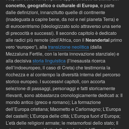
concetto, geografico o culturale di Europa
, e parte
dalle definizioni, innanzitutto quelle di continente
(inadeguata a capire bene, da noi e nel pianeta Terra) e
di eurocentrismo (ideologizzato solo attraverso una serie
di precocità e successi). Il secondo capitolo è dedicato
alle radici più remote (dall’Africa, con il
Neandertal
primo
vero “europeo”), alla
transizione neolitica
(dalla
Mezzaluna Fertile, con la lenta innovazione stanziale) e
alla decisiva
storia linguistica
(l’inesausta ricerca
dell’indoeuropeo, il caso di Creta) che testimonia la
ricchezza e al contempo la diversità interna del percorso
storico europeo. I successivi capitoli, con accorta
selezione di passaggi, personaggi e fatti storicamente
rilevanti, sono abbastanza cronologicamente dedicati a: Il
mondo antico (greco e romano); La formazione
dell’Europa cristiana; Maometto e Carlomagno; L’Europa
dei castelli; L’Europa delle città; L’Europa fuori d’Europa;
L’età delle religioni armate; le metamorfosi dello stato; Il