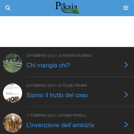
Categorie ›
Antropologia
23 FEBBRAIO 2012 • DI ANDREA ROMANO
Chi mangia chi?
23 FEBBRAIO 2012 • DI TELMO PIEVANI
Siamo il frutto del caso
17 FEBBRAIO 2012 • DI FABIO PERELLI
L’invenzione dell’amicizia