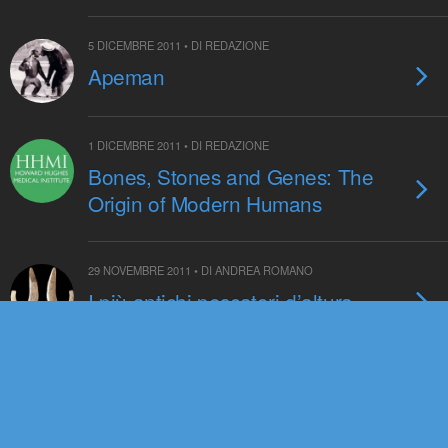
5 DICEMBRE 2011 • DI REDAZIONE
Apeman
1 DICEMBRE 2011 • DI REDAZIONE
Bones, Stones and Genes: The
Origin of Modern Humans
29 NOVEMBRE 2011 • DI ANDREA ROMANO
I più antichi pescatori d’altura
15 NOVEMBRE 2011 • DI ALESSANDRO RIGA
Il ragazzo del Turkana ha perso
una vertebra