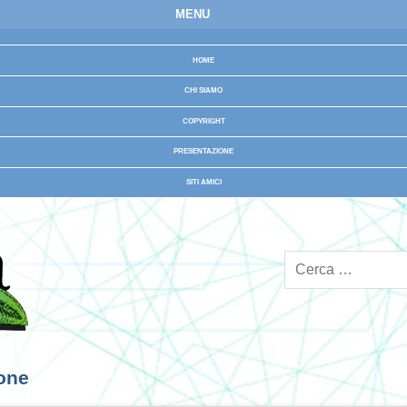
MENU
HOME
CHI SIAMO
COPYRIGHT
PRESENTAZIONE
SITI AMICI
ione