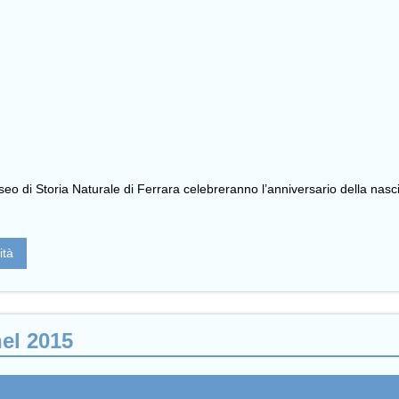
eo di Storia Naturale di Ferrara celebreranno l’anniversario della nas
ità
nel 2015