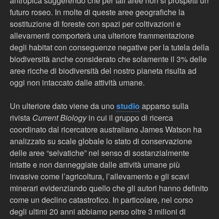
antropica suggerendo che per tali aree non si prospetti un
futuro roseo. In molte di queste aree geografiche la
sostituzione di foreste con spazi per coltivazioni e
allevamenti comporterà una ulteriore frammentazione
degli habitat con conseguenze negative per la tutela della
biodiversità anche considerato che solamente il 3% delle
aree ricche di biodiversità del nostro pianeta risulta ad
oggi non intaccato dalle attività umane.
Un ulteriore dato viene da uno
studio
apparso sulla
rivista
Current Biology
in cui il gruppo di ricerca
coordinato dal ricercatore australiano James Watson ha
analizzato su scale globale lo stato di conservazione
delle aree “selvatiche” nel senso di sostanzialmente
intatte e non danneggiate dalle attività umane più
invasive come l’agricoltura, l’allevamento e gli scavi
minerari
evidenziando quello che gli autori hanno definito
come un declino catastrofico.
In particolare,
nel corso
degli ultimi 20 anni abbiamo perso oltre 3 milioni di