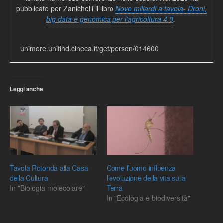
pubblicato per Zanichelli il libro
Nove miliardi a tavola- Droni,
big data e genomica per l’agricoltura 4.0
.
unimore.unifind.cineca.it/get/person/014600
Leggi anche
Tavola Rotonda alla Casa
Come l’uomo influenza
della Cultura
l’evoluzione della vita sulla
In "Biologia molecolare"
Terra
In "Ecologia e biodiversità"