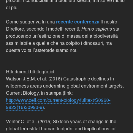
prodotti riconducibili alla biosfera stessa, ma serve molto
di più.
Come suggeriva in una
recente conferenza
il nostro
Direttore, secondo i modelli recenti,
Homo sapiens
sta
producendo un’estinzione di massa della biodiversità
assimilabile a quella che ha colpito i dinosauri, ma
questa volta l’asteroide siamo noi.
Riferimenti bibliografici
Watson J.E.M. et al. (2016) Catastrophic declines in
wilderness areas undermine global environment targets.
Current Biology, in stampa (link:
http://www.cell.com/current-biology/fulltext/S0960-
9822(16)30993-9)
.
Venter O. et al. (2015) Sixteen years of change in the
global terrestrial human footprint and implications for