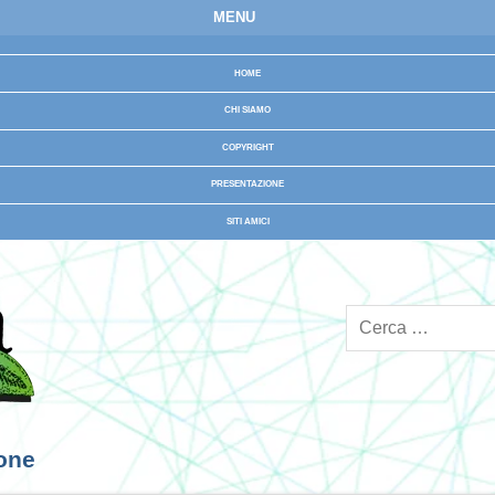
MENU
HOME
CHI SIAMO
COPYRIGHT
PRESENTAZIONE
SITI AMICI
ione