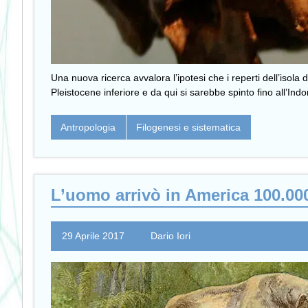
Una nuova ricerca avvalora l’ipotesi che i reperti dell’iso
Pleistocene inferiore e da qui si sarebbe spinto fino all’In
Antropologia
Filogenesi e sistematica
L’uomo arrivò in America 100.00
29 Aprile 2017
Dario Iori