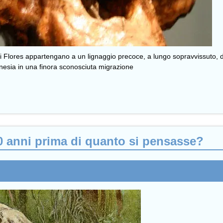
la di Flores appartengano a un lignaggio precoce, a lungo sopravvissuto
donesia in una finora sconosciuta migrazione
0 anni prima di quanto si pensasse?