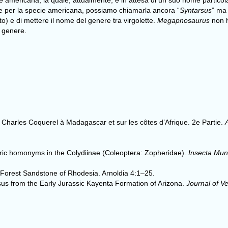
e americana, la quale, attualmente, è in attesa di un suo nome particol
ere per la specie americana, possiamo chiamarla ancora “
Syntarsus
” ma
o) e di mettere il nome del genere tra virgolette.
Megapnosaurus
non 
i genere.
r Charles Coquerel à Madagascar et sur les côtes d’Afrique. 2e Partie.
eric homonyms in the Colydiinae (Coleoptera: Zopheridae).
Insecta Mun
 Forest Sandstone of Rhodesia. Arnoldia 4:1–25.
us from the Early Jurassic Kayenta Formation of Arizona.
Journal of V