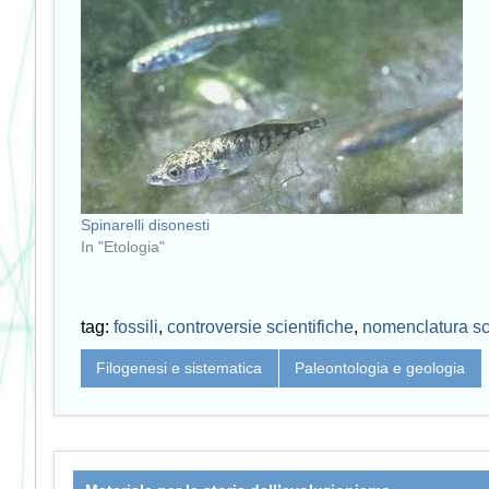
Spinarelli disonesti
In "Etologia"
tag:
fossili
,
controversie scientifiche
,
nomenclatura sci
Filogenesi e sistematica
Paleontologia e geologia