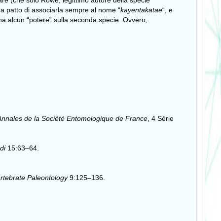
are (che solo Rowe, legittimo autore della specie
 a patto di associarla sempre al nome “
kayentakatae
“, e
ha alcun “potere” sulla seconda specie. Ovvero,
Annales de la Société Entomologique de France
, 4 Série
di
15:63–64.
ertebrate Paleontology
9:125–136.