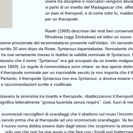
vivere tra discipline e ricercatori vengono de
vi parlo di un insetto del Madagascar che, affe
un paio di theropodi, e di come tutto fu, mald
per un theropode.
Raath (1969) descrisse dei resti ben conservati
Rhodesia (oggi Zimbabwe) ed istituì un nuovo
a fusione prossimale del tarsometatarso presente nell’olotipo. Un second
escritto 20 anni dopo da Rowe, S
yntarsus kayentakatae
. Nonostante ch
 ha mai seriamente messo in dubbio la validità nominale di
Syntarsus
,
otavano che il nome “
Syntarsus
” era già occupato da un insetto malgasci
aire 1869). Le regole di nomenclatura sono chiare: se due specie dis
tte il theropode nominale per un inarrivabile secolo (e non importa che il
. Pertanto, il theropode
Syntarsus
non era
Syntarsus
, e doveva essere r
e e raccomandazioni scritte e codificate.
i notavano la sinonimia tra insetto e theropode, ribattezzarono il theropo
significa letteralmente “grossa lucertola senza respiro”, cioè, fuori di m
 sconosciuti raccoglitori di scarafaggi che ti sbattono sul muso l’incont
n secolo prima che al theropode ad uno sconosciuto scarafaggio. Va bene
he il nuovo nome debba essere dato dagli stessi che scoprirono la sinoni
… solo uno che non ha mai avuto a che fare con i fossili può battezzare 