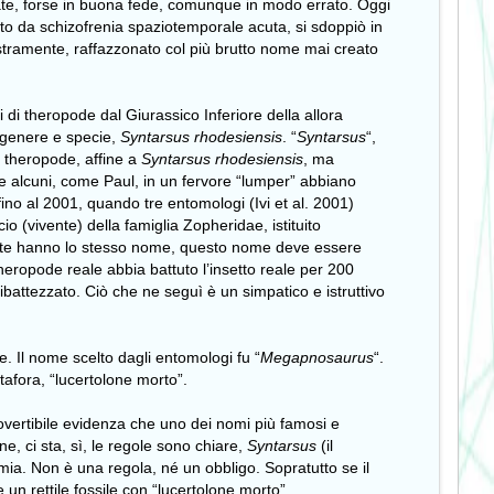
viate, forse in buona fede, comunque in modo errato. Oggi
tto da schizofrenia spaziotemporale acuta, si sdoppiò in
estramente, raffazzonato col più brutto nome mai creato
 di theropode dal Giurassico Inferiore della allora
 genere e specie,
Syntarsus rhodesiensis
. “
Syntarsus
“,
o theropode, affine a
Syntarsus rhodesiensis
, ma
e alcuni, come Paul, in un fervore “lumper” abbiano
 fino al 2001, quando tre entomologi (Ivi et al. 2001)
o (vivente) della famiglia Zopheridae, istituito
tinte hanno lo stesso nome, questo nome deve essere
 theropode reale abbia battuto l’insetto reale per 200
ibattezzato. Ciò che ne seguì è un simpatico e istruttivo
de. Il nome scelto dagli entomologi fu “
Megapnosaurus
“.
etafora, “lucertolone morto”.
rovertibile evidenza che uno dei nomi più famosi e
, ci sta, sì, le regole sono chiare,
Syntarsus
(il
mia. Non è una regola, né un obbligo. Sopratutto se il
un rettile fossile con “lucertolone morto”.