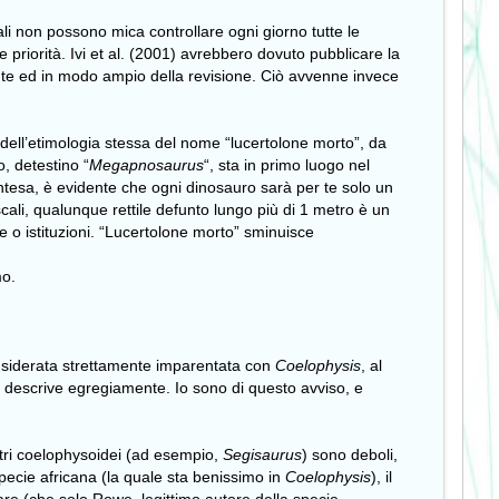
li non possono mica controllare ogni giorno tutte le
priorità. Ivi et al. (2001) avrebbero dovuto pubblicare la
mente ed in modo ampio della revisione. Ciò avvenne invece
a dell’etimologia stessa del nome “lucertolone morto”, da
, detestino “
Megapnosaurus
“, sta in primo luogo nel
intesa, è evidente che ogni dinosauro sarà per te solo un
scali, qualunque rettile defunto lungo più di 1 metro è un
 o istituzioni. “Lucertolone morto” sminuisce
mo.
onsiderata strettamente imparentata con
Coelophysis
, al
 descrive egregiamente. Io sono di questo avviso, e
ltri coelophysoidei (ad esempio,
Segisaurus
) sono deboli,
specie africana (la quale sta benissimo in
Coelophysis
), il