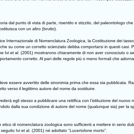
 dal punto di vista di parte, risentito e stizzito, del paleontologo che
stituisca con un altro (brutto).
dice Internazionale di Nomenclatura Zoologica, la Costituzione dei tass
che su come un corretto scienziato debba comportarsi in questi casi. Pr
che Ivi et al. (2001) mostrarono chiaramente di non aver conosciuto o seg
portamento corretto. Al pari delle regole più o meno formali che adornano
i deve essere avvertito delle sinonimia prima che essa sia pubblicata. R
tto verso il legittimo autore del nome da sostituire.
derà egli stesso a pubblicare una rettifica con l’istituzione del nuovo no
dolo dalla sua condizione di autore del nome (qualunque sia) per la spec
ico di nomenclatura zoologica sono sufficienti a mettere in serio dubbio
guito Ivi et al. (2001) né adottato “Lucertolone morto”.