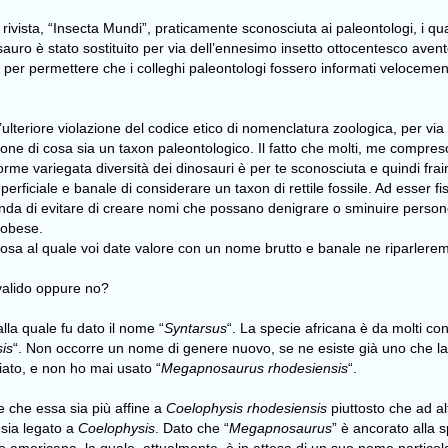
ivista, “Insecta Mundi”, praticamente sconosciuta ai paleontologi, i qua
ro è stato sostituito per via dell’ennesimo insetto ottocentesco avente 
ia, per permettere che i colleghi paleontologi fossero informati veloce
’ulteriore violazione del codice etico di nomenclatura zoologica, per vi
one di cosa sia un taxon paleontologico. Il fatto che molti, me compreso
orme variegata diversità dei dinosauri è per te sconosciuta e quindi fra
erficiale e banale di considerare un taxon di rettile fossile. Ad esser fi
anda di evitare di creare nomi che possano denigrare o sminuire persone
 obese.
osa al quale voi date valore con un nome brutto e banale ne riparlere
valido oppure no?
lla quale fu dato il nome “
Syntarsus
“. La specie africana è da molti c
is
“. Non occorre un nome di genere nuovo, se ne esiste già uno che la
iato, e non ho mai usato “
Megapnosaurus rhodesiensis
“.
e che essa sia più affine a
Coelophysis rhodesiensis
piuttosto che ad a
 sia legato a
Coelophysis
. Dato che “
Megapnosaurus
” è ancorato alla 