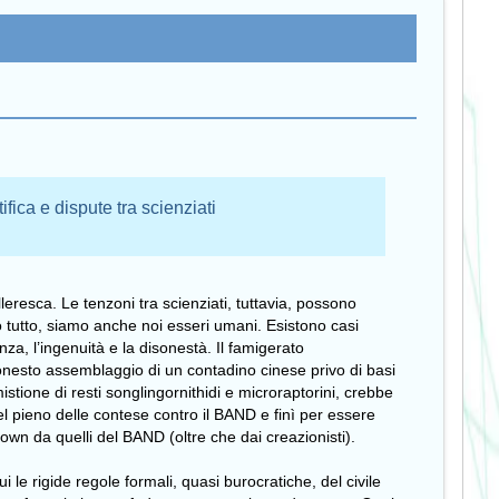
fica e dispute tra scienziati
leresca. Le tenzoni tra scienziati, tuttavia, possono
 tutto, siamo anche noi esseri umani. Esistono casi
cienza, l’ingenuità e la disonestà. Il famigerato
esto assemblaggio di un contadino cinese privo di basi
istione di resti songlingornithidi e microraptorini, crebbe
l pieno delle contese contro il BAND e finì per essere
wn da quelli del BAND (oltre che dai creazionisti).
i le rigide regole formali, quasi burocratiche, del civile