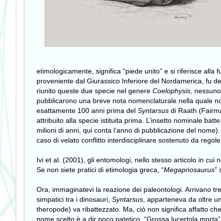
etimologicamente, significa “piede unito” e si riferisce all
proveniente dal Giurassico Inferiore del Nordamerica, fu d
riunito queste due specie nel genere
Coelophysis
, nessuno
pubblicarono una breve nota nomenclaturale nella quale n
esattamente 100 anni prima del
Syntarsus
di Raath (Fairm
attribuito alla specie istituita prima. L’insetto nominale ba
milioni di anni, qui conta l’anno di pubblicazione del nome)
caso di velato conflitto interdisciplinare sostenuto da regol
Ivi et al. (2001), gli entomologi, nello stesso articolo in cu
Se non siete pratici di etimologia greca, “
Megapnosaurus
” 
Ora, immaginatevi la reazione dei paleontologi. Arrivano tre
simpatici tra i dinosauri,
Syntarsus
, apparteneva da oltre u
theropode) va ribattezzato. Ma, ciò non significa affatto c
nome scelto è a dir poco patetico. “Grossa lucertola morta”