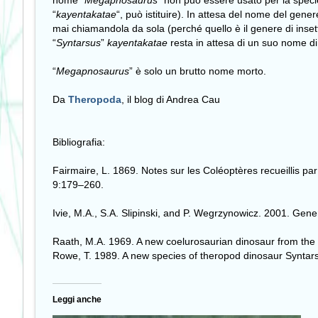
nome “
Megapnosaurus
” non può essere usato per la speci
“
kayentakatae
“, può istituire). In attesa del nome del gen
mai chiamandola da sola (perché quello è il genere di insett
“
Syntarsus
”
kayentakatae
resta in attesa di un suo nome d
“
Megapnosaurus
” è solo un brutto nome morto.
Da
Theropoda
, il blog di Andrea Cau
Bibliografia:
Fairmaire, L. 1869. Notes sur les Coléoptères recueillis pa
9:179–260.
Ivie, M.A., S.A. Slipinski, and P. Wegrzynowicz. 2001. Gen
Raath, M.A. 1969. A new coelurosaurian dinosaur from the
Rowe, T. 1989. A new species of theropod dinosaur Syntars
Leggi anche