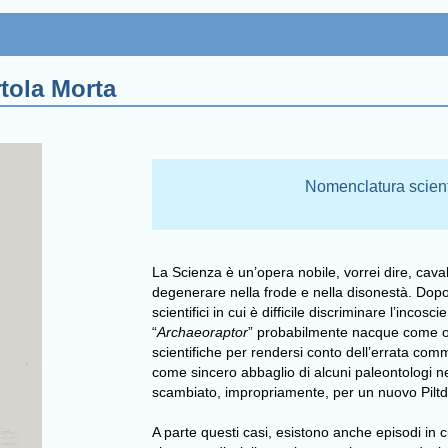
rtola Morta
Nomenclatura scienti
La Scienza è un’opera nobile, vorrei dire, caval
degenerare nella frode e nella disonestà. Dopo
scientifici in cui è difficile discriminare l’incos
“
Archaeoraptor
” probabilmente nacque come on
scientifiche per rendersi conto dell’errata comm
come sincero abbaglio di alcuni paleontologi ne
scambiato, impropriamente, per un nuovo Piltdo
A parte questi casi, esistono anche episodi in cu