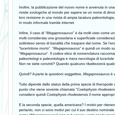
Inoltre, la pubblicazione del nuovo nome è avvenuta in una r
riviste zoologiche al mondo per sapere se un nome di dinosau
loro revisione in una rivista di ampia taratura paleontolog
in modo informale tramite internet.
Infine, il caso di “
Megapnosaurus
” è da molti visto come un
molti considerata una grossolana e superficiale considerazi
sottinteso senso di banalità che traspare dal nome. Se l’en
“lucertolone morto”. “
Megapnosaurus
” è quindi un modo sup
“
Megapnosaurus
“. Il codice etico di nomenclatura raccom
paleontologi e paleontologia e mera necrologia di lucertole
Non ne siete convinti? Quando qualcuno ribattezzerà qualc
Quindi? A parte le questioni soggettive,
Megapnosaurus
è 
Tutto dipende dallo status della prima specie di theropode a
punto che viene sovente chiamata “
Coelophysis
rhodesiens
considero quindi
Coelophysis rhodesiensis
il nome appropr
E la seconda specie, quella americana? I motivi per ritener
pertanto, non ci sono motivi per cui il suo destino nominale