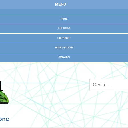
MENU
HOME
CHI SIAMO
COPYRIGHT
PRESENTAZIONE
SITI AMICI
ione