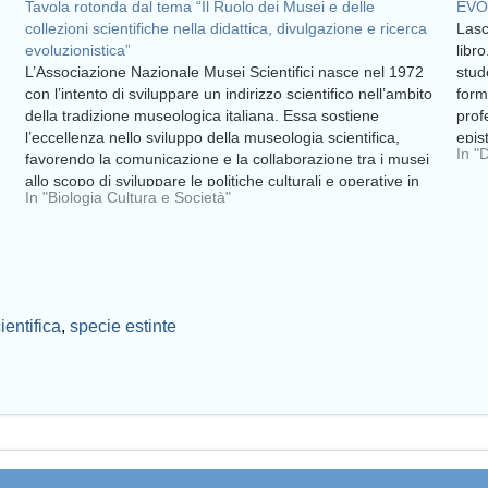
Tavola rotonda dal tema “Il Ruolo dei Musei e delle
EVOL
collezioni scientifiche nella didattica, divulgazione e ricerca
Lasc
evoluzionistica”
libr
L’Associazione Nazionale Musei Scientifici nasce nel 1972
stud
con l’intento di sviluppare un indirizzo scientifico nell’ambito
form
della tradizione museologica italiana. Essa sostiene
prof
l’eccellenza nello sviluppo della museologia scientifica,
epis
In "
favorendo la comunicazione e la collaborazione tra i musei
sta 
allo scopo di sviluppare le politiche culturali e operative in
In "Biologia Cultura e Società"
ambito istituzionale.La conservazione dei…
entifica
,
specie estinte