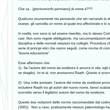
Che ca…[ptorinomorfo permiano] di nome è???
Qualcuno sicuramente sta pensando che sto narrando la storia
scarpe, gli cancella un nome al quale era affezionato e lo so
In realtà, non sono io ad essere risentito, ma lo stesso Co
casi. Non sono regole obbligatorie, ma raccomandazioni eti
disciplina e delle normali relazioni tra colleghi. Procedure 
serie di principi etici che vanno seguiti, come norme di com
“buona educazione”.
Esse affermano che:
1)- Se l’autore del nome da sostituire è ancora in vita, egl
se sbaglio). Ivi et al. non avvisarono Raath. Questo è scorre
2)- Una volta avvisato, l’autore del nome da sostituire provve
includere Raath tra gli autori del nuovo nome, bensì scalzan
scorretto verso il legittimo autore del nome da sostituire.
Queste due violazioni delle norme raccomandate dal codice et
(2001). Non a caso, praticamente nessun paleontologo ha se