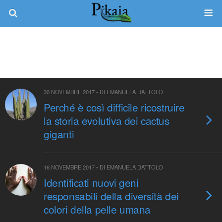
Tag › Evoluzione Molecolare
30 NOVEMBRE 2017 • DI EMANUELA DATTOLO
Perché è così difficile ricostruire
la storia evolutiva dei cactus
giganti
16 NOVEMBRE 2017 • DI EMANUELA DATTOLO
Identificati nuovi geni
responsabili della diversità dei
colori della pelle umana