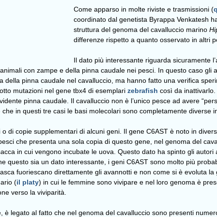
Come apparso in molte riviste e trasmissioni (
coordinato dal genetista Byrappa Venkatesh 
struttura del genoma del cavalluccio marino
H
differenze rispetto a quanto osservato in altri p
Il dato più interessante riguarda sicuramente l
li animali con zampe e della pinna caudale nei pesci. In questo caso gli a
della pinna caudale nel cavalluccio, ma hanno fatto una verifica speri
dotto mutazioni nel gene tbx4 di esemplari
zebrafish
così da inattivarlo
nte pinna caudale. Il cavalluccio non è l’unico pesce ad avere “perso”
e che in questi tre casi le basi molecolari sono completamente diverse i
ni o di copie supplementari di alcuni geni. Il gene C6AST è noto in diver
pesci che presenta una sola copia di questo gene, nel genoma del cava
cca in cui vengono incubate le uova. Questo dato ha spinto gli autori a
ne questo sia un dato interessante, i geni C6AST sono molto più probab
tasca fuoriescano direttamente gli avannotti e non come si è evoluta l
ario (
il platy
) in cui le femmine sono vivipare e nel loro genoma è pres
ne verso la viviparità.
, è legato al fatto che nel genoma del cavalluccio sono presenti numer