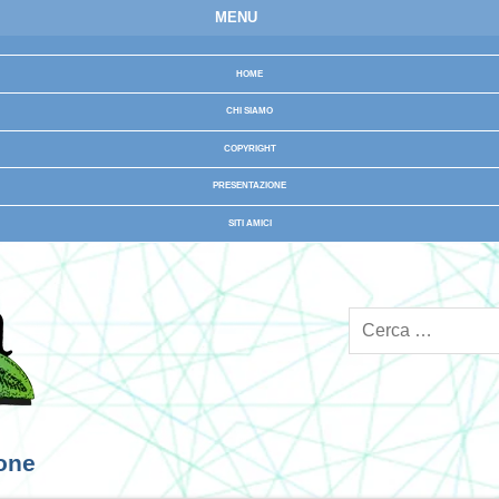
MENU
HOME
CHI SIAMO
COPYRIGHT
PRESENTAZIONE
SITI AMICI
ione