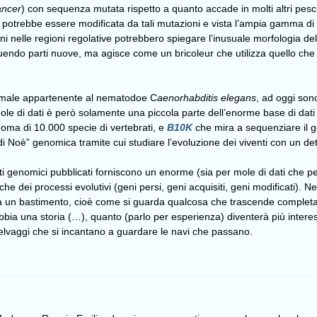
ncer
) con sequenza mutata rispetto a quanto accade in molti altri pesc
otrebbe essere modificata da tali mutazioni e vista l’ampia gamma di funz
i nelle regioni regolative potrebbero spiegare l’inusuale morfologia d
ndo parti nuove, ma agisce come un bricoleur che utilizza quello che ha
imale appartenente al nematodoe C
aenorhabditis elegans
, ad oggi son
le di dati è però solamente una piccola parte dell’enorme base di dati
noma di 10.000 specie di vertebrati, e
B10K
che mira a sequenziare il g
di Noè” genomica tramite cui studiare l’evoluzione dei viventi con un d
i genomici pubblicati forniscono un enorme (sia per mole di dati che per
e dei processi evolutivi (geni persi, geni acquisiti, geni modificati). Nel
rda un bastimento, cioè come si guarda qualcosa che trascende compl
a una storia (…), quanto (parlo per esperienza) diventerà più interessa
lvaggi che si incantano a guardare le navi che passano.