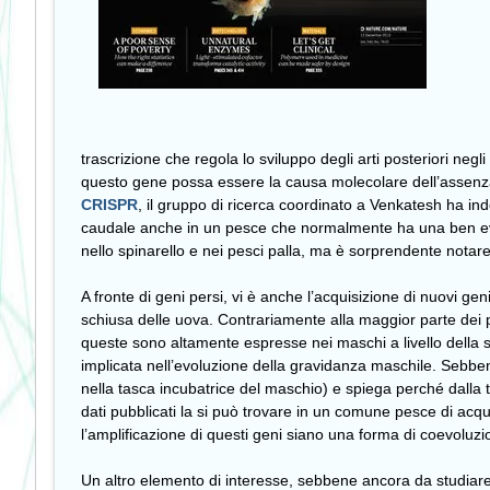
trascrizione che regola lo sviluppo degli arti posteriori neg
questo gene possa essere la causa molecolare dell’assenza 
CRISPR
, il gruppo di ricerca coordinato a Venkatesh ha in
caudale anche in un pesce che normalmente ha una ben evide
nello spinarello e nei pesci palla, ma è sorprendente notar
A fronte di geni persi, vi è anche l’acquisizione di nuovi ge
schiusa delle uova. Contrariamente alla maggior parte dei 
queste sono altamente espresse nei maschi a livello della sa
implicata nell’evoluzione della gravidanza maschile. Sebbe
nella tasca incubatrice del maschio) e spiega perché dalla 
dati pubblicati la si può trovare in un comune pesce di acqu
l’amplificazione di questi geni siano una forma di coevoluzio
Un altro elemento di interesse, sebbene ancora da studiare