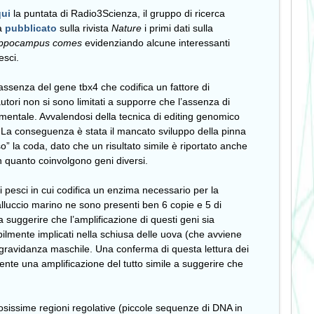
qui
la puntata di Radio3Scienza, il gruppo di ricerca
ha
pubblicato
sulla rivista
Nature
i primi dati sulla
ippocampus comes
evidenziando alcune interessanti
esci.
’assenza del gene tbx4 che codifica un fattore di
utori non si sono limitati a supporre che l’assenza di
mentale. Avvalendosi della tecnica di editing genomico
. La conseguenza è stata il mancato sviluppo della pinna
 la coda, dato che un risultato simile è riportato anche
n quanto coinvolgono geni diversi.
si pesci in cui codifica un enzima necessario per la
lluccio marino ne sono presenti ben 6 copie e 5 di
 suggerire che l’amplificazione di questi geni sia
ilmente implicati nella schiusa delle uova (che avviene
a gravidanza maschile. Una conferma di questa lettura dei
ente una amplificazione del tutto simile a suggerire che
osissime regioni regolative (piccole sequenze di DNA in