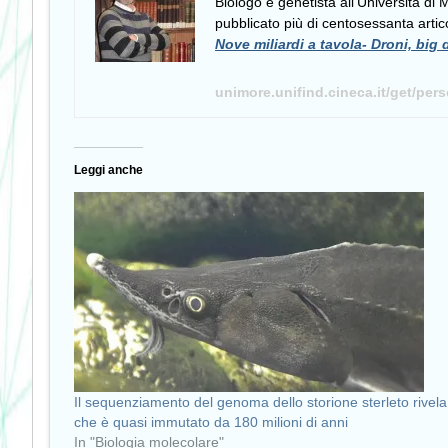
Biologo e genetista all’Università di
pubblicato più di centosessanta artico
Nove miliardi a tavola- Droni, big 
unimore.unifind.cineca.it/get/per
Leggi anche
Il sequenziamento del genoma dello storione sterleto rivela
che è quasi immutato da 180 milioni di anni
In "Biologia molecolare"