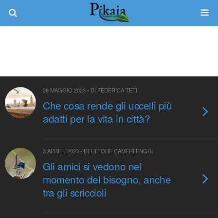
Tag › Uccelli
26 MAGGIO 2023 • DI FEDERICA TETI
Che cosa rende gli uccelli più
adatti per la vita in città?
3 APRILE 2023 • DI ETTORE CAMERLENGHI
Gli amici si vedono nel
momento del bisogno, anche
tra gli scriccioli