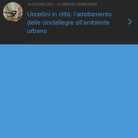
16 GIUGNO 2021 • DI SIMONE CARBONERA
Uccellini in città: l’adattamento
delle cinciallegre all’ambiente
urbano
19 APRILE 2021 • DI IL POST
Una grande moria di aquile
calve spiegata 25 anni dopo
23 DICEMBRE 2020 • DI FILIPPO BIGOZZI
Conseguenze del gioco e
dell’utilizzo degli oggetti negli
uccelli australiani
9 DICEMBRE 2020 • DI FRANCESCO ROSSI