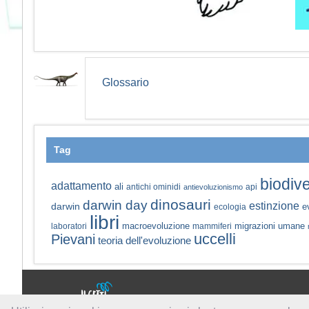
Glossario
Tag
biodive
adattamento
ali
antichi ominidi
api
antievoluzionismo
dinosauri
darwin day
estinzione
darwin
e
ecologia
libri
macroevoluzione
migrazioni umane
laboratori
mammiferi
uccelli
Pievani
teoria dell'evoluzione
a cura di: