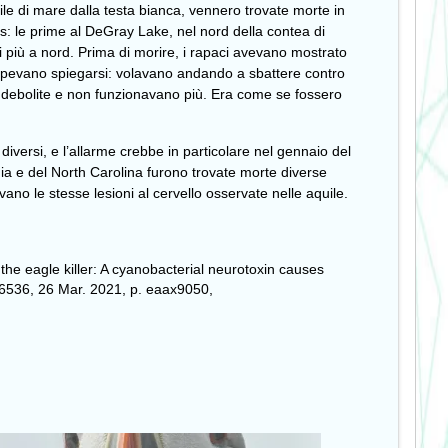
uile di mare dalla testa bianca, vennero trovate morte in
sas: le prime al DeGray Lake, nel nord della contea di
i più a nord. Prima di morire, i rapaci avevano mostrato
 sapevano spiegarsi: volavano andando a sbattere contro
no indebolite e non funzionavano più. Era come se fossero
i diversi, e l’allarme crebbe in particolare nel gennaio del
orgia e del North Carolina furono trovate morte diverse
ano le stesse lesioni al cervello osservate nelle aquile.
g the eagle killer: A cyanobacterial neurotoxin causes
. 6536, 26 Mar. 2021, p. eaax9050,