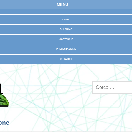
MENU
HOME
CHI SIAMO
COPYRIGHT
PRESENTAZIONE
SITI AMICI
ione