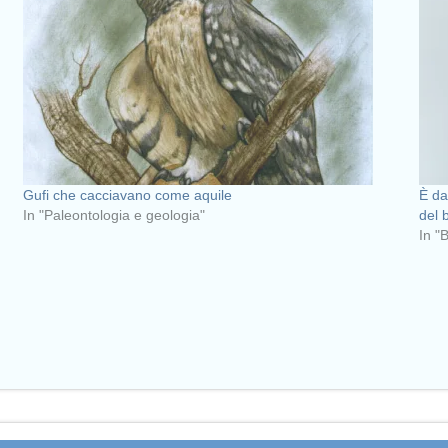
Gufi che cacciavano come aquile
È da
In "Paleontologia e geologia"
del 
In "