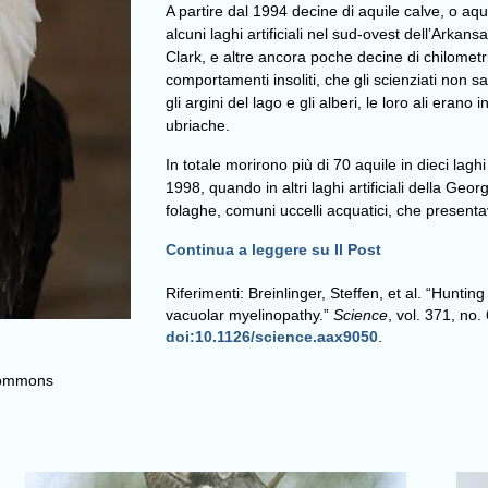
A partire dal 1994 decine di aquile calve, o aq
alcuni laghi artificiali nel sud-ovest dell’Arkan
Clark, e altre ancora poche decine di chilometr
comportamenti insoliti, che gli scienziati non
gli argini del lago e gli alberi, le loro ali era
ubriache.
In totale morirono più di 70 aquile in dieci lagh
1998, quando in altri laghi artificiali della Ge
folaghe, comuni uccelli acquatici, che presentav
Continua a leggere su Il Post
Riferimenti: Breinlinger, Steffen, et al. “Huntin
vacuolar myelinopathy.”
Science
, vol. 371, no
doi:10.1126/science.aax9050
.
Commons