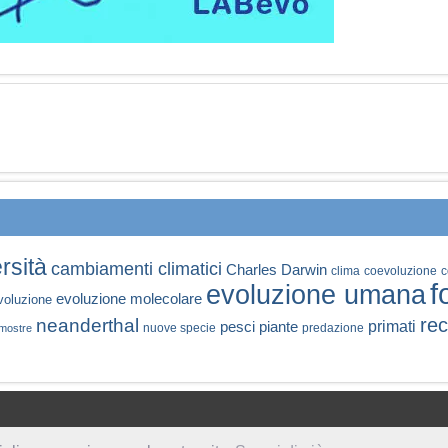
rsità
cambiamenti climatici
Charles Darwin
clima
coevoluzione
c
f
evoluzione umana
evoluzione molecolare
voluzione
rec
neanderthal
primati
pesci
piante
nuove specie
predazione
mostre