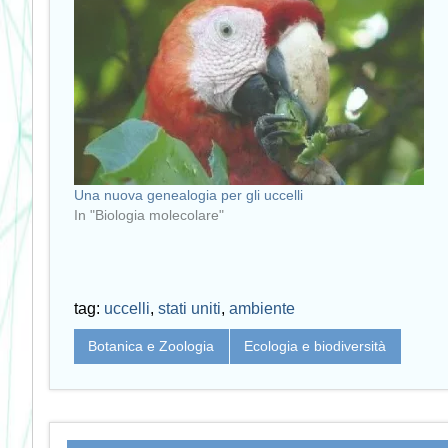
Una nuova genealogia per gli uccelli
In "Biologia molecolare"
tag:
uccelli
,
stati uniti
,
ambiente
Botanica e Zoologia
Ecologia e biodiversità