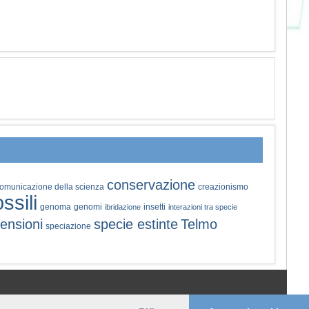
conservazione
omunicazione della scienza
creazionismo
ossili
genoma
genomi
insetti
ibridazione
interazioni tra specie
ensioni
specie estinte
Telmo
speciazione
© 2006-2026 Pikaia | e-mail:
info@pikaia.eu