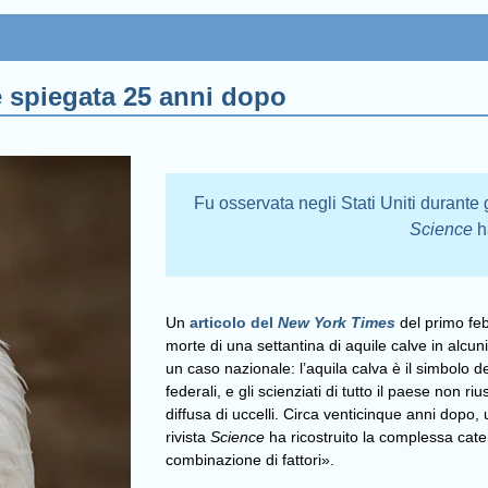
e spiegata 25 anni dopo
Fu osservata negli Stati Uniti durante
Science
ha
Un
articolo del
New York Times
del primo feb
morte di una settantina di aquile calve in alcuni
un caso nazionale: l’aquila calva è il simbolo de
federali, e gli scienziati di tutto il paese non
diffusa di uccelli. Circa venticinque anni dopo,
rivista
Science
ha ricostruito la complessa cate
combinazione di fattori».