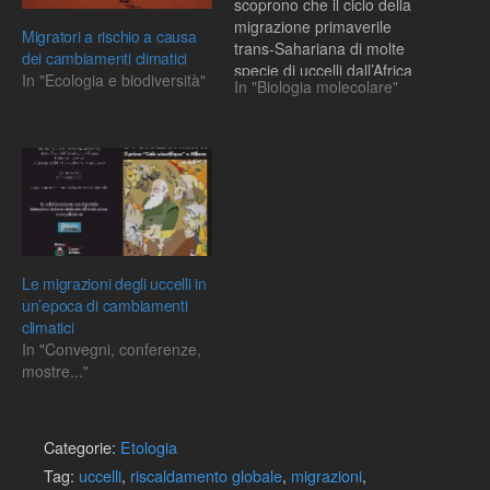
scoprono che il ciclo della
migrazione primaverile
Migratori a rischio a causa
trans-Sahariana di molte
dei cambiamenti climatici
specie di uccelli dall’Africa
In "Ecologia e biodiversità"
In "Biologia molecolare"
è regolato da un gene,
Clock, la cui scarsa
variabilità evolutiva
spiegherebbe le difficoltà di
adattamento di queste
specie ai cambiamenti
climatici
Le migrazioni degli uccelli in
un’epoca di cambiamenti
climatici
In "Convegni, conferenze,
mostre..."
Categorie:
Etologia
Tag:
uccelli
,
riscaldamento globale
,
migrazioni
,