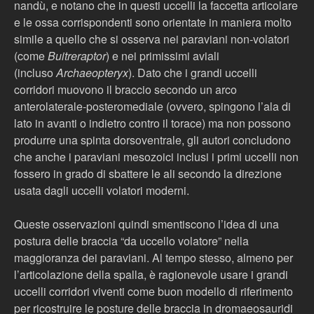
nandù, e notano che in questi uccelli la faccetta articolare
e le ossa corrispondenti sono orientate in maniera molto
simile a quello che si osserva nei paraviani non-volatori
(come
Buitreraptor
) e nei primissimi aviali
(incluso
Archaeopteryx
). Dato che i grandi uccelli
corridori muovono il braccio secondo un arco
anterolaterale-posteromediale (ovvero, spingono l’ala di
lato in avanti o indietro contro il torace) ma non possono
produrre una spinta dorsoventrale, gli autori concludono
che anche i paraviani mesozoici inclusi i primi uccelli non
fossero in grado di sbattere le ali secondo la direzione
usata dagli uccelli volatori moderni.
Queste osservazioni quindi smentiscono l’idea di una
postura delle braccia “da uccello volatore” nella
maggioranza dei paraviani. Al tempo stesso, almeno per
l’articolazione della spalla, è ragionevole usare i grandi
uccelli corridori viventi come buon modello di riferimento
per ricostruire le posture delle braccia in dromaeosauridi