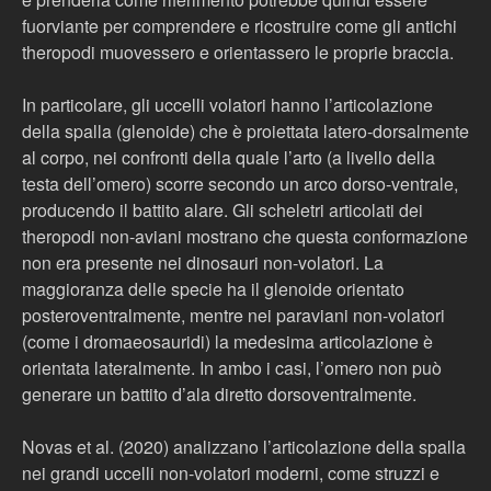
fuorviante per comprendere e ricostruire come gli antichi
theropodi muovessero e orientassero le proprie braccia.
In particolare, gli uccelli volatori hanno l’articolazione
della spalla (glenoide) che è proiettata latero-dorsalmente
al corpo, nei confronti della quale l’arto (a livello della
testa dell’omero) scorre secondo un arco dorso-ventrale,
producendo il battito alare. Gli scheletri articolati dei
theropodi non-aviani mostrano che questa conformazione
non era presente nei dinosauri non-volatori. La
maggioranza delle specie ha il glenoide orientato
posteroventralmente, mentre nei paraviani non-volatori
(come i dromaeosauridi) la medesima articolazione è
orientata lateralmente. In ambo i casi, l’omero non può
generare un battito d’ala diretto dorsoventralmente.
Novas et al. (2020) analizzano l’articolazione della spalla
nei grandi uccelli non-volatori moderni, come struzzi e