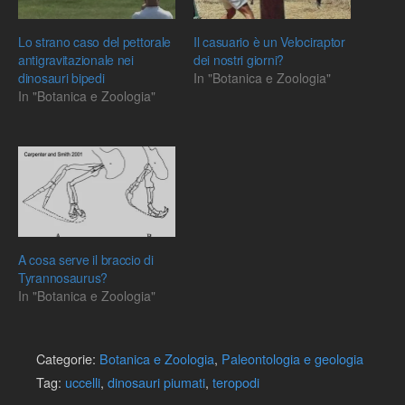
Lo strano caso del pettorale
Il casuario è un Velociraptor
antigravitazionale nei
dei nostri giorni?
dinosauri bipedi
In "Botanica e Zoologia"
In "Botanica e Zoologia"
A cosa serve il braccio di
Tyrannosaurus?
In "Botanica e Zoologia"
Categorie:
Botanica e Zoologia
,
Paleontologia e geologia
Tag:
uccelli
,
dinosauri piumati
,
teropodi