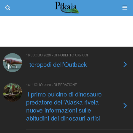
Tag › Dinosauri
16 LUGLIO 2020 • DI ROBERTO CAVICCHI
I teropodi dell’Outback
14 LUGLIO 2020 • DI REDAZIONE
Il primo pulcino di dinosauro
predatore dell’Alaska rivela
nuove informazioni sulle
abitudini dei dinosauri artici