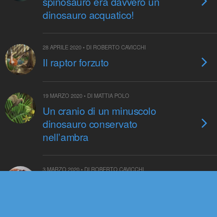
spinosauro era davvero un
dinosauro acquatico!
28 APRILE 2020 • DI ROBERTO CAVICCHI
Il raptor forzuto
19 MARZO 2020 • DI MATTIA POLO
Un cranio di un minuscolo
dinosauro conservato
nell’ambra
3 MARZO 2020 • DI ROBERTO CAVICCHI
Il Tirannosauro mietitore