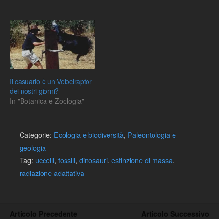
Il casuario è un Velociraptor
dei nostri giorni?
In "Botanica e Zoologia"
Categorie:
Ecologia e biodiversità
,
Paleontologia e
geologia
Tag:
uccelli
,
fossili
,
dinosauri
,
estinzione di massa
,
radiazione adattativa
Articolo Precedente
Articolo Successivo