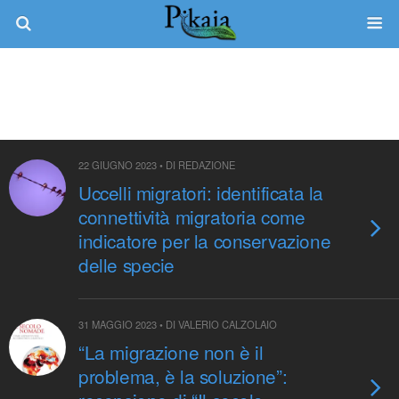
Tag › Migrazioni
22 GIUGNO 2023 • DI REDAZIONE
Uccelli migratori: identificata la
connettività migratoria come
indicatore per la conservazione
delle specie
31 MAGGIO 2023 • DI VALERIO CALZOLAIO
“La migrazione non è il
problema, è la soluzione”: