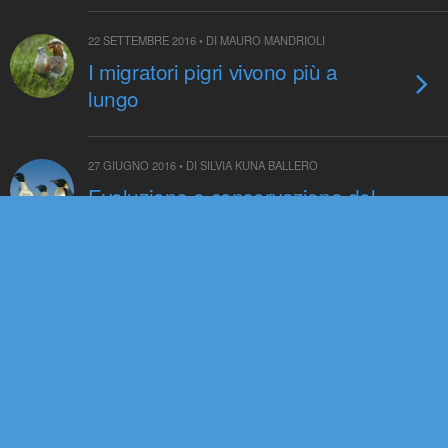
22 SETTEMBRE 2016 • DI MAURO MANDRIOLI
I migratori pigri vivono più a
lungo
27 GIUGNO 2016 • DI SILVIA KUNA BALLERO
Evoluzione e conservazione del
pinguino imperatore: il ruolo
delle migrazioni attraverso
l’Antartide
22 DICEMBRE 2015 • DI SARA BERNARDINI
Un ghepardo “vulnerabile”
segnato già dal Pleistocene