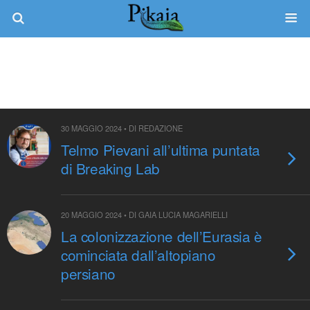
Tag › Pievani
30 MAGGIO 2024 • DI REDAZIONE
Telmo Pievani all’ultima puntata
di Breaking Lab
20 MAGGIO 2024 • DI GAIA LUCIA MAGARIELLI
La colonizzazione dell’Eurasia è
cominciata dall’altopiano
persiano