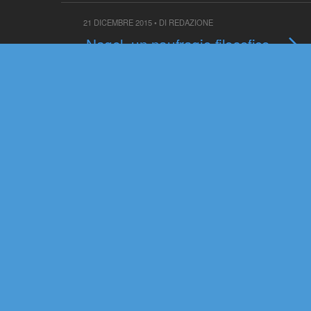
21 DICEMBRE 2015 • DI REDAZIONE
Nagel, un naufragio filosofico
21 SETTEMBRE 2015 • DI FRANCESCO SUMAN
Come evolve la teoria
dell’evoluzione: una pluralità di
pattern esplicativi
23 LUGLIO 2015 • DI REDAZIONE
MicroMega 5/2015 –
Almanacco della scienza
17 NOVEMBRE 2014 • DI REDAZIONE
Il maschio è inutile