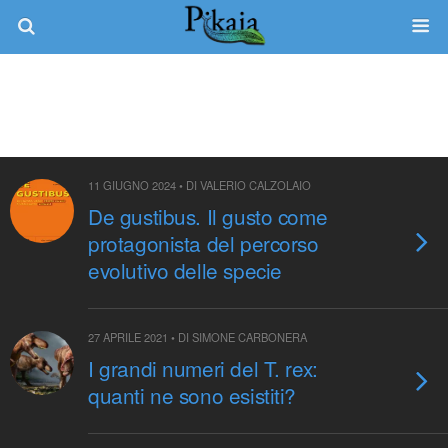
Tag › Metabolismo
11 GIUGNO 2024 • DI VALERIO CALZOLAIO
De gustibus. Il gusto come
protagonista del percorso
evolutivo delle specie
27 APRILE 2021 • DI SIMONE CARBONERA
I grandi numeri del T. rex:
quanti ne sono esistiti?