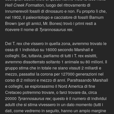
Hell Creek Formation
, luogo del ritrovamento di
innumerevoli fossili di dinosauro e non. Fu proprio lì che,
nel 1902, il paleontologo e cacciatore di fossili Barnum
Brown (per gli amici, Mr. Bones) trovò i primi resti a
ricevere il nome di
Tyrannosaurus rex
.
Dei T. rex che vissero in quella zona, avremmo trovato le
ossa di 1 individuo su 16000 secondo Marshall e
colleghi. Se, tuttavia, parliamo di tutti i T. rex esistiti,
avremmo dissotterrato soltanto 1 animale su 80 milioni. Il
gruppo stima che in totale ne siano vissuti 2 miliardi e
mezzo, passatisi la corona per 127000 generazioni nel
corso di 2 milioni e mezzo di anni. Parafrasando Marshall
e colleghi, se esplorassimo il Nord America di fine
Cretaceo potremmo trovare, o farci trovare da, circa
20000
Tyrannosaurus rex
; questo è il numero di individui
adulti che si stima vivessero in un dato momento (tutti i
dati, come vedremo in seguito, hanno un ampio margine