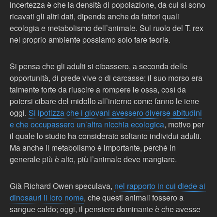
incertezza è che la densità di popolazione, da cui si sono
ricavati gli altri dati, dipende anche da fattori quali
ecologia e metabolismo dell’animale. Sul ruolo del T. rex
nel proprio ambiente possiamo solo fare teorie.
Si pensa che gli adulti si cibassero, a seconda delle
opportunità, di prede vive o di carcasse; il suo morso era
talmente forte da riuscire a rompere le ossa, così da
potersi cibare del midollo all’interno come fanno le iene
oggi.
Si ipotizza che i giovani avessero diverse abitudini
e che occupassero un’altra nicchia ecologica
, motivo per
il quale lo studio ha considerato soltanto individui adulti.
Ma anche il metabolismo è importante, perché in
generale più è alto, più l’animale deve mangiare.
Già Richard Owen speculava,
nel rapporto in cui diede ai
dinosauri il loro nome
, che questi animali fossero a
sangue caldo; oggi, il pensiero dominante è che avesse