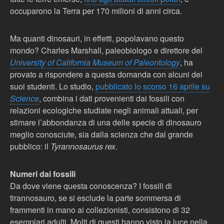
occuparono la Terra per 170 milioni di anni circa.
Ma quanti dinosauri, in effetti, popolavano questo
mondo? Charles Marshall, paleobiologo e direttore del
University of California Museum of Paleontology
, ha
provato a rispondere a questa domanda con alcuni dei
suoi studenti. Lo studio,
pubblicato lo scorso 16 aprile su
Science
, combina i dati provenienti dai fossili con
relazioni ecologiche studiate negli animali attuali, per
stimare l’abbondanza di una delle specie di dinosauro
meglio conosciute, sia dalla scienza che dal grande
pubblico: il
Tyrannosaurus rex
.
Numeri dai fossili
Da dove viene questa conoscenza? I fossili di
tirannosauro, se si esclude la parte sommersa di
frammenti in mano ai collezionisti, consistono di 32
esemplari adulti. Molti di questi hanno visto la luce nella