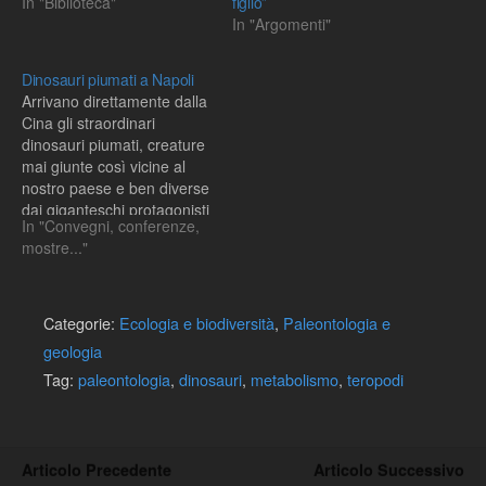
In "Biblioteca"
figlio”
In "Argomenti"
Dinosauri piumati a Napoli
Arrivano direttamente dalla
Cina gli straordinari
dinosauri piumati, creature
mai giunte così vicine al
nostro paese e ben diverse
dai giganteschi protagonisti
In "Convegni, conferenze,
della "filmografia
mostre..."
giurassica". Questi reperti
di particolare rarità, in
eccezionale stato di
conservazione, sono il
Categorie:
Ecologia e biodiversità
,
Paleontologia e
pezzo forte della mostra
geologia
che si terrà a Città della
Tag:
paleontologia
,
dinosauri
,
metabolismo
,
teropodi
Scienza dal 21…
Articolo Precedente
Articolo Successivo