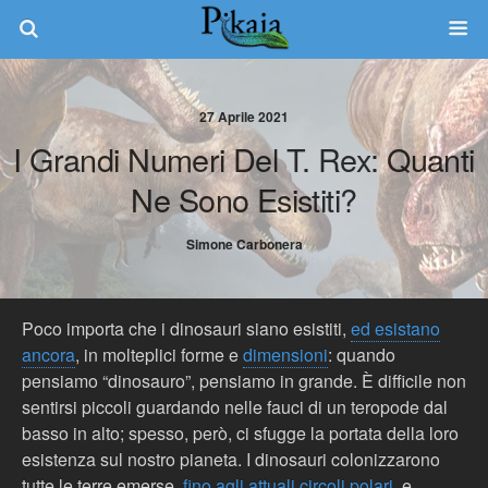
27 Aprile 2021
I Grandi Numeri Del T. Rex: Quanti
Ne Sono Esistiti?
Simone Carbonera
Poco importa che i dinosauri siano esistiti,
ed esistano
ancora
, in molteplici forme e
dimensioni
: quando
pensiamo “dinosauro”, pensiamo in grande. È difficile non
sentirsi piccoli guardando nelle fauci di un teropode dal
basso in alto; spesso, però, ci sfugge la portata della loro
esistenza sul nostro pianeta. I dinosauri colonizzarono
tutte le terre emerse,
fino agli attuali circoli polari
, e