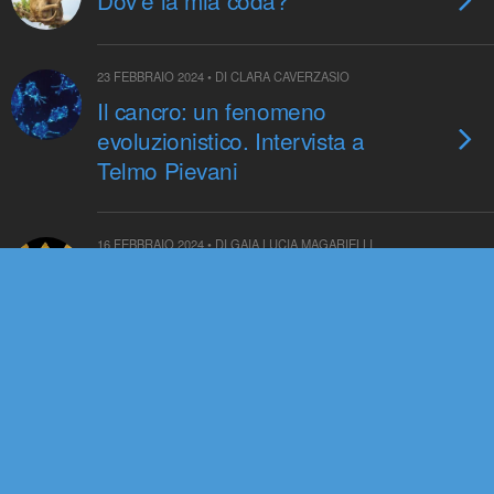
Dov’è la mia coda?
23 FEBBRAIO 2024 • DI CLARA CAVERZASIO
Il cancro: un fenomeno
evoluzionistico. Intervista a
Telmo Pievani
16 FEBBRAIO 2024 • DI GAIA LUCIA MAGARIELLI
L’innovazione delle chiocciole
marine: la transizione da
oviparità a viviparità
9 FEBBRAIO 2024 • DI SIMONE CARBONERA
Dai Denisova, un “cappotto”
genetico per conquistare il