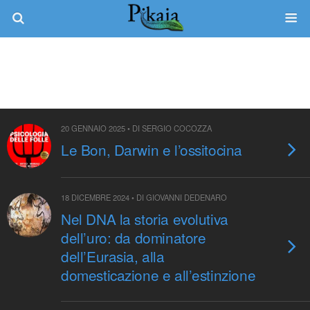
Categorie ›
Biologia Molecolare
20 GENNAIO 2025 • DI SERGIO COCOZZA
Le Bon, Darwin e l’ossitocina
18 DICEMBRE 2024 • DI GIOVANNI DEDENARO
Nel DNA la storia evolutiva
dell’uro: da dominatore
dell’Eurasia, alla
domesticazione e all’estinzione