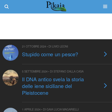
Tag › Vertebrati
21 OTTOBRE 2024 • DI LIVIO LEONI
Stupido come un pesce?
5 SETTEMBRE 2024 • DI STEFANO DALLA CASA
Il DNA antico svela la storia
delle iene siciliane del
Pleistocene
1 APRILE 2024 • DI GAIA LUCIA MAGARIELLI