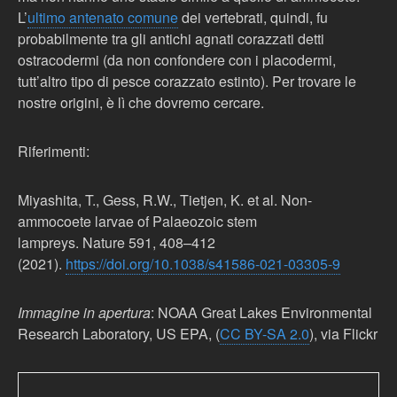
L’
ultimo antenato comune
dei vertebrati, quindi, fu
probabilmente tra gli antichi agnati corazzati detti
ostracodermi (da non confondere con i placodermi,
tutt’altro tipo di pesce corazzato estinto). Per trovare le
nostre origini, è lì che dovremo cercare.
Riferimenti:
Miyashita, T., Gess, R.W., Tietjen, K. et al. Non-
ammocoete larvae of Palaeozoic stem
lampreys. Nature 591, 408–412
(2021).
https://doi.org/10.1038/s41586-021-03305-9
Immagine in apertura
: NOAA Great Lakes Environmental
Research Laboratory, US EPA,
(
CC BY-SA 2.0
), via Flickr