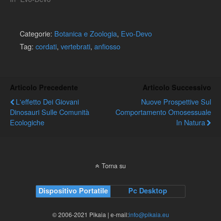
Categorie:
Botanica e Zoologia
,
Evo-Devo
Tag:
cordati
,
vertebrati
,
anfiosso
Articolo Precedente
Articolo Successivo
L'effetto Dei Giovani
Nuove Prospettive Sul
Dinosauri Sulle Comunità
Comportamento Omosessuale
Ecologiche
In Natura
Torna su
Dispositivo Portatile
Pc Desktop
© 2006-2021 Pikaia | e-mail:
info@pikaia.eu