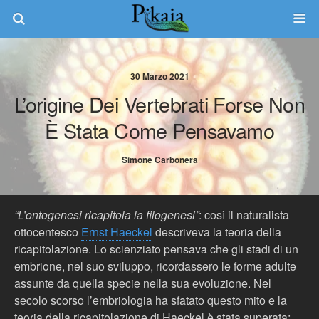
30 Marzo 2021
L’origine Dei Vertebrati Forse Non
È Stata Come Pensavamo
Simone Carbonera
“L’ontogenesi ricapitola la filogenesi”
: così il naturalista
ottocentesco
Ernst Haeckel
descriveva la teoria della
ricapitolazione. Lo scienziato pensava che gli stadi di un
embrione, nel suo sviluppo, ricordassero le forme adulte
assunte da quella specie nella sua evoluzione. Nel
secolo scorso l’embriologia ha sfatato questo mito e la
teoria della ricapitolazione di Haeckel è stata superata;