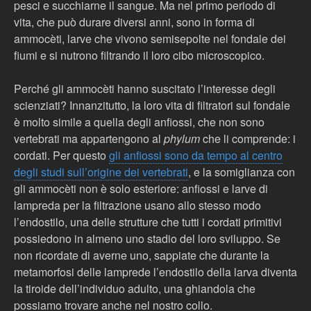
pesci e succhiarne il sangue. Ma nel primo periodo di
vita, che può durare diversi anni, sono in forma di
ammocèti, larve che vivono semisepolte nel fondale dei
fiumi e si nutrono filtrando il loro cibo microscopico.
Perché gli ammocèti hanno suscitato l’interesse degli
scienziati? Innanzitutto, la loro vita di filtratori sul fondale
è molto simile a quella degli anfiossi, che non sono
vertebrati ma appartengono al
phylum
che li comprende: i
cordati. Per questo
gli anfiossi sono da tempo al centro
degli studi sull’origine dei vertebrati
, e la somiglianza con
gli ammocèti non è solo esteriore: anfiossi e larve di
lampreda per la filtrazione usano allo stesso modo
l’endostilo, una delle strutture che tutti i cordati primitivi
possiedono in almeno uno stadio del loro sviluppo. Se
non ricordate di averne uno, sappiate che durante la
metamorfosi delle lamprede l’endostilo della larva diventa
la tiroide dell’individuo adulto, una ghiandola che
possiamo trovare anche nel nostro collo.