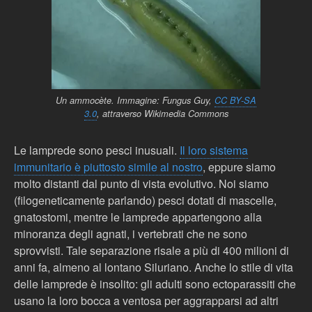
Un
ammocète. Immagine:
Fungus Guy,
CC BY-SA
3.0
, attraverso Wikimedia Commons
Le lamprede sono pesci inusuali.
Il loro sistema
immunitario è piuttosto simile al nostro
, eppure siamo
molto distanti dal punto di vista evolutivo. Noi siamo
(filogeneticamente parlando) pesci dotati di mascelle,
gnatostomi, mentre le lamprede appartengono alla
minoranza degli agnati, i vertebrati che ne sono
sprovvisti. Tale separazione risale a più di 400 milioni di
anni fa, almeno al lontano Siluriano. Anche lo stile di vita
delle lamprede è insolito: gli adulti sono ectoparassiti che
usano la loro bocca a ventosa per aggrapparsi ad altri