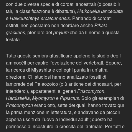
con due diverse specie di cordati ancestrali (o possibili
tali, la classificazione è dibattuta),
Haikouella lanceolata
e
Haikouichthys ercaicunensis
. Parlando di cordati
estinti, non possiamo non ricordare anche
Pikaia
gracilens
, pioniere del
phylum
che dà il nome a questa
testata.
Tutto questo sembra giustificare appieno lo studio degli
ammocèti per capire l’evoluzione dei vertebrati. Eppure,
la ricerca di Miyashita e colleghi punta in un’altra
direzione. Gli studiosi hanno analizzato fossili di
lamprede del Paleozoico (più antiche dei dinosauri, per
intenderci), appartenenti ai generi
Priscomyzon
,
Hardistiella
,
Myomyzon
e
Pipiscius
. Solo gli esemplari di
Priscomyzon
erano otto, sette dei quali hanno trovato qui
la prima menzione in letteratura, e andavano da piccoli
appena usciti dall’uovo a individui adulti; questo ha
permesso di ricostruire la crescita dell’animale. Per tutti e