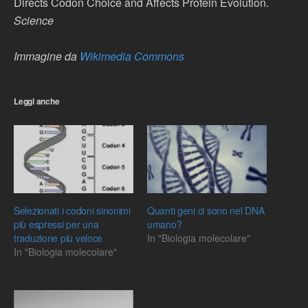
Directs Codon Choice and Affects Protein Evolution.
Science
Immagine da
Wikimedia Commons
Leggi anche
Selezionati i codoni sinonimi
Quanti geni ci sono nel DNA
più espressi per una
umano?
traduzione più veloce
In "Biologia molecolare"
In "Biologia molecolare"