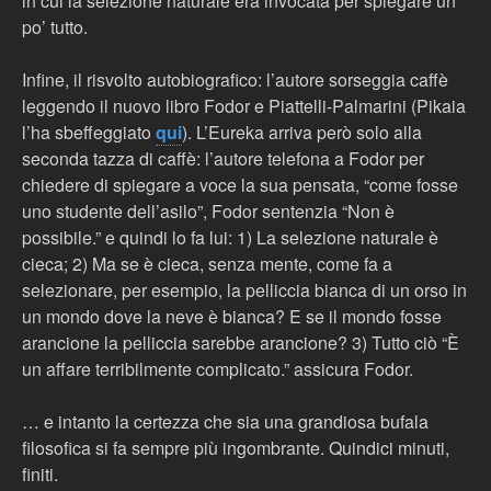
in cui la selezione naturale era invocata per spiegare un
po’ tutto.
Infine, il risvolto autobiografico: l’autore sorseggia caffè
leggendo il nuovo libro Fodor e Piattelli-Palmarini (Pikaia
l’ha sbeffeggiato
qui
). L’Eureka arriva però solo alla
seconda tazza di caffè: l’autore telefona a Fodor per
chiedere di spiegare a voce la sua pensata, “come fosse
uno studente dell’asilo”, Fodor sentenzia “Non è
possibile.” e quindi lo fa lui: 1) La selezione naturale è
cieca; 2) Ma se è cieca, senza mente, come fa a
selezionare, per esempio, la pelliccia bianca di un orso in
un mondo dove la neve è bianca? E se il mondo fosse
arancione la pelliccia sarebbe arancione? 3) Tutto ciò “È
un affare terribilmente complicato.” assicura Fodor.
… e intanto la certezza che sia una grandiosa bufala
filosofica si fa sempre più ingombrante. Quindici minuti,
finiti.