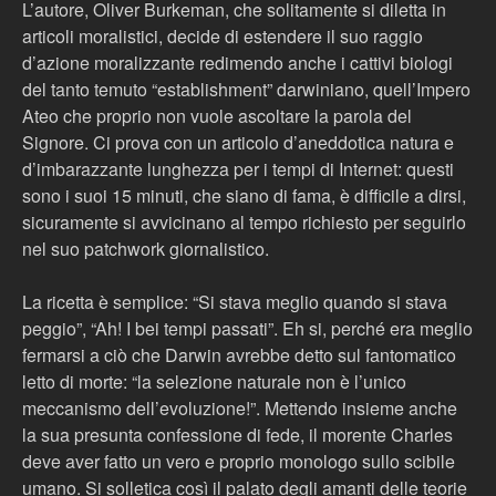
L’autore, Oliver Burkeman, che solitamente si diletta in
articoli moralistici, decide di estendere il suo raggio
d’azione moralizzante redimendo anche i cattivi biologi
del tanto temuto “establishment” darwiniano, quell’Impero
Ateo che proprio non vuole ascoltare la parola del
Signore. Ci prova con un articolo d’aneddotica natura e
d’imbarazzante lunghezza per i tempi di Internet: questi
sono i suoi 15 minuti, che siano di fama, è difficile a dirsi,
sicuramente si avvicinano al tempo richiesto per seguirlo
nel suo patchwork giornalistico.
La ricetta è semplice: “Si stava meglio quando si stava
peggio”, “Ah! I bei tempi passati”. Eh si, perché era meglio
fermarsi a ciò che Darwin avrebbe detto sul fantomatico
letto di morte: “la selezione naturale non è l’unico
meccanismo dell’evoluzione!”. Mettendo insieme anche
la sua presunta confessione di fede, il morente Charles
deve aver fatto un vero e proprio monologo sullo scibile
umano. Si solletica così il palato degli amanti delle teorie