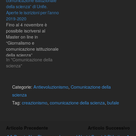
comunicazione istituzionale
della scienza” di Unife.
Aperte le iscrizioni per l’anno
2019-2020
Fino al 4 novembre è
possibile iscriversi al
Master on line in
“Giornalismo e
comunicazione istituzionale
della scienza”
In "Comunicazione della
dell’Università di Ferrara
scienza"
Categorie:
Antievoluzionismo
,
Comunicazione della
scienza
Tag:
creazionismo
,
comunicazione della scienza
,
bufale
Articolo Precedente
Articolo Successivo