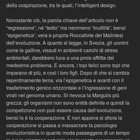
della cospirazione, tra le quali, l’intelligent design.
Nonostante ciò, la parola chiave dell’articolo non è
“regressione”, né “tedio” ma nemmeno “inutilità”, bensì
“epigenetica”, vera e propria Roccaforte dei Malintesi
dell’evoluzione. A quanto si legge, in Svezia, gli uomini
come le galline, vissuti in ambienti carichi di stress
ambientali, darebbero luce a una prole afflitta dal
medesimo problema. E ancora, i topi felici sono topi che
imparano di più, e così i loro figli. Dopo di che si cambia
repentinamente tema, via l’epigenetica e avanti con il
trasferimento genico orizzontale e l’ingressione di geni
virali nel genoma umano. Si rievoca la Margulis più
grezza: gli organismi non sono entità definite e quindi la
competizione non può essere causa dell’evoluzione,
bensì lo è la cooperazione. E non appena si sfiora la
cooperazione si passa a massacrare la psicologia
evoluzionistica in quanto moda passeggera di un tempo