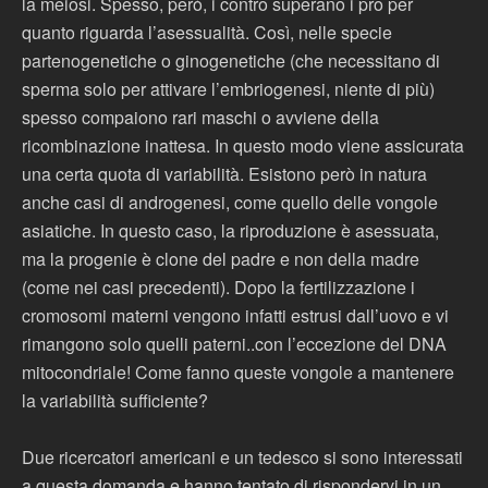
la meiosi. Spesso, però, i contro superano i pro per
quanto riguarda l’asessualità. Così, nelle specie
partenogenetiche o ginogenetiche (che necessitano di
sperma solo per attivare l’embriogenesi, niente di più)
spesso compaiono rari maschi o avviene della
ricombinazione inattesa. In questo modo viene assicurata
una certa quota di variabilità. Esistono però in natura
anche casi di androgenesi, come quello delle vongole
asiatiche. In questo caso, la riproduzione è asessuata,
ma la progenie è clone del padre e non della madre
(come nei casi precedenti). Dopo la fertilizzazione i
cromosomi materni vengono infatti estrusi dall’uovo e vi
rimangono solo quelli paterni..con l’eccezione del DNA
mitocondriale! Come fanno queste vongole a mantenere
la variabilità sufficiente?
Due ricercatori americani e un tedesco si sono interessati
a questa domanda e hanno tentato di rispondervi in un