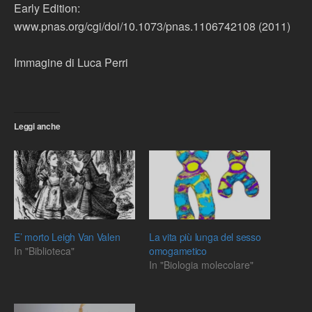
Early Edition:
www.pnas.org/cgi/doi/10.1073/pnas.1106742108 (2011)
Immagine di Luca Perri
Leggi anche
E’ morto Leigh Van Valen
La vita più lunga del sesso
In "Biblioteca"
omogametico
In "Biologia molecolare"