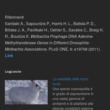
Riferimenti
Saridaki A., Sapountzis P., Harris H. L., Batista P. D.,
Biliske J. A., Pavlikaki H., Oehler S., Savakis C., Braig H.
R., Bourtzis K.
Wolbachia Prophage DNA Adenine
Methyltransferase Genes in Different Drosophila-
Wolbachia Associations
. PLoS ONE, 6: e19708 (2011).
Link
Leggi anche
La variabilità delle razze
locali
Una specie cosmopolita è
in grado di sopravvivere in
una vasta gamma di
ambienti e di adattarsi alle
diverse condizioni esterne