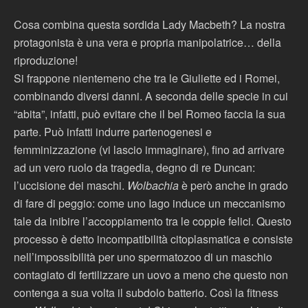
Cosa combina questa sordida Lady Macbeth? La nostra
protagonista è una vera e propria manipolatrice… della
riproduzione!
Si frappone nientemeno che tra le Giuliette ed i Romei,
combinando diversi danni. A seconda delle specie in cui
“abita”, infatti, può evitare che il bel Romeo faccia la sua
parte. Può infatti indurre partenogenesi e
femminizzazione (vi lascio immaginare), fino ad arrivare
ad un vero ruolo da tragedia, degno di re Duncan:
l’uccisione dei maschi.
Wolbachia
è però anche in grado
di fare di peggio: come uno Iago induce un meccanismo
tale da inibire l’accoppiamento tra le coppie felici. Questo
processo è detto incompatibilità citoplasmatica e consiste
nell’impossibilità per uno spermatozoo di un maschio
contagiato di fertilizzare un uovo a meno che questo non
contenga a sua volta il subdolo batterio. Così la fitness