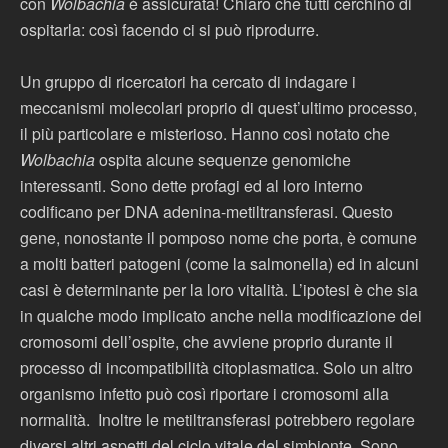
con
Wolbachia
è assicurata! Chiaro che tutti cerchino di
ospitarla: così facendo ci si può riprodurre.
Un gruppo di ricercatori ha cercato di indagare i
meccanismi molecolari proprio di quest’ultimo processo,
il più particolare e misterioso. Hanno così notato che
Wolbachia
ospita alcune sequenze genomiche
interessanti. Sono dette profagi ed al loro interno
codificano per DNA adenina-metiltransferasi. Questo
gene, nonostante il pomposo nome che porta, è comune
a molti batteri patogeni (come la salmonella) ed in alcuni
casi è determinante per la loro vitalità. L’ipotesi è che sia
in qualche modo implicato anche nella modificazione dei
cromosomi dell’ospite, che avviene proprio durante il
processo di incompatibilità citoplasmatica. Solo un altro
organismo infetto può così riportare i cromosomi alla
normalità. Inoltre le metiltransferasi potrebbero regolare
diversi altri aspetti del ciclo vitale del simbionte. Sono