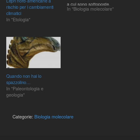
Lepri nord-americane a
a cui sono sottoposte.
rischio per i cambiamenti
In "Biologia molecolare"
Questo adattamento alle
climatici
condizioni ambientali può
In "Etologia"
influire fortemente sui
genomi, che risultano
quindi estremamente
variabili. E' il caso della
"pianta da laboratorio"
Arabidopsis thaliana che,…
Quando non hai lo
spazzolino…
In "Paleontologia e
geologia"
Categorie:
Biologia molecolare