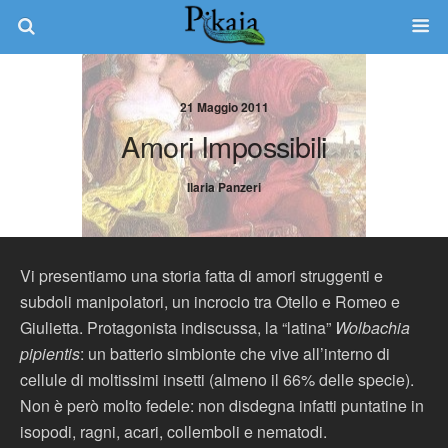
21 Maggio 2011
Amori Impossibili
Ilaria Panzeri
Vi presentiamo una storia fatta di amori struggenti e
subdoli manipolatori, un incrocio tra Otello e Romeo e
Giulietta. Protagonista indiscussa, la “latina”
Wolbachia
pipientis
: un batterio simbionte che vive all’interno di
cellule di moltissimi insetti (almeno il 66% delle specie).
Non è però molto fedele: non disdegna infatti puntatine in
isopodi, ragni, acari, collemboli e nematodi.