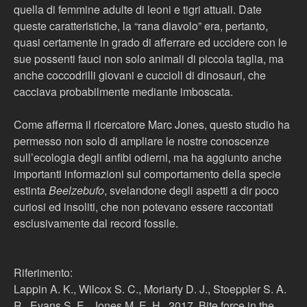
quella di femmine adulte di leoni e tigri attuali. Date
queste caratteristiche, la “rana diavolo” era, pertanto,
quasi certamente in grado di afferrare ed uccidere con le
sue possenti fauci non solo animali di piccola taglia, ma
anche coccodrilli giovani e cuccioli di dinosauri, che
cacciava probabilmente mediante imboscata.
Come afferma il ricercatore Marc Jones, questo studio ha
permesso non solo di ampliare le nostre conoscenze
sull’ecologia degli anfibi odierni, ma ha aggiunto anche
importanti informazioni sul comportamento della specie
estinta
Beelzebufo
, svelandone degli aspetti a dir poco
curiosi ed insoliti, che non potevano essere raccontati
esclusivamente dal record fossile.
Riferimento:
Lappin A. K., Wilcox S. C., Moriarty D. J., Stoeppler S. A.
R., Evans S. E., Jones M. E. H., 2017. Bite force in the