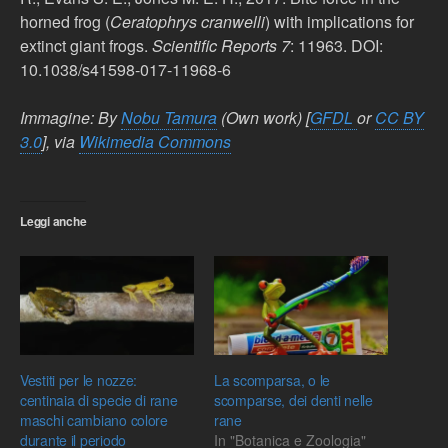
horned frog (
Ceratophrys cranwelli
) with implications for
extinct giant frogs.
Scientific Reports 7
: 11963. DOI:
10.1038/s41598-017-11968-6
Immagine: By
Nobu Tamura
(Own work) [
GFDL
or
CC BY
3.0
], via
Wikimedia Commons
Leggi anche
Vestiti per le nozze:
La scomparsa, o le
centinaia di specie di rane
scomparse, dei denti nelle
maschi cambiano colore
rane
durante il periodo
In "Botanica e Zoologia"