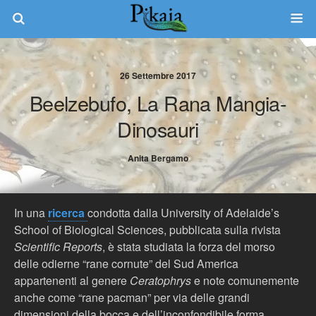
26 Settembre 2017
Beelzebufo, La Rana Mangia-
Dinosauri
Anita Bergamo
In una
ricerca
condotta dalla University of Adelaide’s
School of Biological Sciences, pubblicata sulla rivista
Scientific Reports
, è stata studiata la forza del morso
delle odierne “rane cornute” del Sud America
appartenenti al genere
Ceratophrys
e note comunemente
anche come “rane pacman” per via delle grandi
dimensioni della bocca e dell’inconfondibile forma