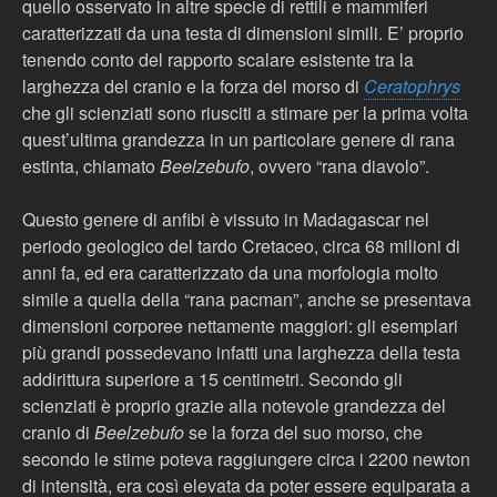
quello osservato in altre specie di rettili e mammiferi
caratterizzati da una testa di dimensioni simili. E’ proprio
tenendo conto del rapporto scalare esistente tra la
larghezza del cranio e la forza del morso di
Ceratophrys
che gli scienziati sono riusciti a stimare per la prima volta
quest’ultima grandezza in un particolare genere di rana
estinta, chiamato
Beelzebufo
, ovvero “rana diavolo”.
Questo genere di anfibi è vissuto in Madagascar nel
periodo geologico del tardo Cretaceo, circa 68 milioni di
anni fa, ed era caratterizzato da una morfologia molto
simile a quella della “rana pacman”, anche se presentava
dimensioni corporee nettamente maggiori: gli esemplari
più grandi possedevano infatti una larghezza della testa
addirittura superiore a 15 centimetri. Secondo gli
scienziati è proprio grazie alla notevole grandezza del
cranio di
Beelzebufo
se la forza del suo morso, che
secondo le stime poteva raggiungere circa i 2200 newton
di intensità, era così elevata da poter essere equiparata a