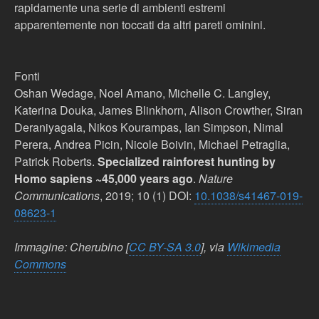
rapidamente una serie di ambienti estremi
apparentemente non toccati da altri pareti ominini.
Fonti
Oshan Wedage, Noel Amano, Michelle C. Langley,
Katerina Douka, James Blinkhorn, Alison Crowther, Siran
Deraniyagala, Nikos Kourampas, Ian Simpson, Nimal
Perera, Andrea Picin, Nicole Boivin, Michael Petraglia,
Patrick Roberts.
Specialized rainforest hunting by
Homo sapiens ~45,000 years ago
.
Nature
Communications
, 2019; 10 (1) DOI:
10.1038/s41467-019-
08623-1
Immagine: Cherubino [
CC BY-SA 3.0
], via
Wikimedia
Commons