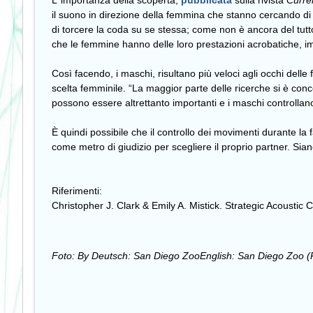
L’ importanza della scoperta,
pubblicata
sulla rivista
Curre
il suono in direzione della femmina che stanno cercando di 
di torcere la coda su se stessa; come non è ancora del tutt
che le femmine hanno delle loro prestazioni acrobatiche, im
Così facendo, i maschi, risultano più veloci agli occhi dell
scelta femminile. “La maggior parte delle ricerche si è conc
possono essere altrettanto importanti e i maschi controllano
È quindi possibile che il controllo dei movimenti durante la 
come metro di giudizio per scegliere il proprio partner. Si
Riferimenti:
Christopher J. Clark & Emily A. Mistick. Strategic Acoustic
Foto: By Deutsch: San Diego ZooEnglish: San Diego Zoo (P