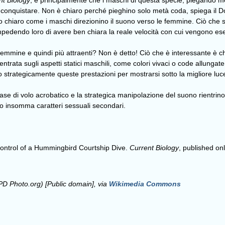
nt Biology
, è principalmente che i maschi di questa specie, piegando me
conquistare. Non è chiaro perché pieghino solo metà coda, spiega il Dot
o chiaro come i maschi direzionino il suono verso le femmine. Ciò che 
pedendo loro di avere ben chiara la reale velocità con cui vengono esegu
e femmine e quindi più attraenti? Non è detto! Ciò che è interessante è c
entrata sugli aspetti statici maschili, come colori vivaci o code allunga
 strategicamente queste prestazioni per mostrarsi sotto la migliore luce 
fase di volo acrobatico e la strategica manipolazione del suono rientrino 
ano insomma caratteri sessuali secondari.
 Control of a Hummingbird Courtship Dive.
Current Biology
, published on
D Photo.org) [Public domain], via
Wikimedia Commons