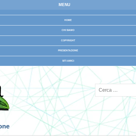
MENU
HOME
CHI SIAMO
COPYRIGHT
PRESENTAZIONE
SITI AMICI
ione