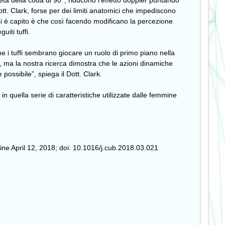
tà della coda di 90°, riducono l’effetto doppler puntando
t. Clark, forse per dei limiti anatomici che impediscono
si è capito è che così facendo modificano la percezione
iti tuffi.
he i tuffi sembrano giocare un ruolo di primo piano nella
te, ma la nostra ricerca dimostra che le azioni dinamiche
possibile”, spiega il Dott. Clark.
in quella serie di caratteristiche utilizzate dalle femmine
line April 12, 2018; doi: 10.1016/j.cub.2018.03.021