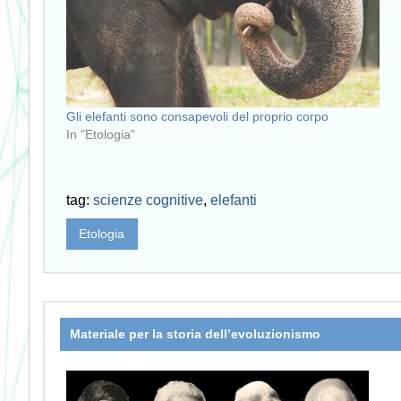
Gli elefanti sono consapevoli del proprio corpo
In "Etologia"
tag:
scienze cognitive
,
elefanti
Etologia
Materiale per la storia dell’evoluzionismo