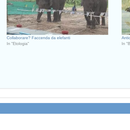
Collaborare? Faccenda da elefanti
Anti
In "Etologia"
In "