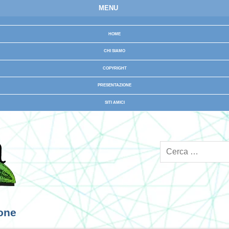
MENU
HOME
CHI SIAMO
COPYRIGHT
PRESENTAZIONE
SITI AMICI
ione