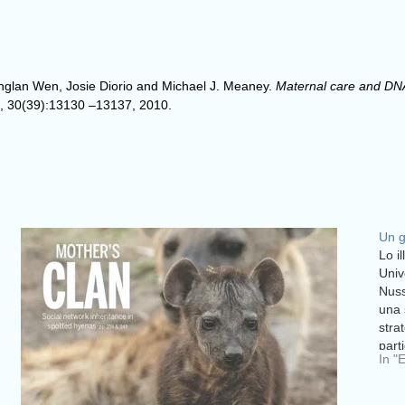
nglan Wen, Josie Diorio and Michael J. Meaney.
Maternal care and DNA
e, 30(39):13130 –13137, 2010.
Un g
Lo i
Univ
Nuss
una 
stra
part
In "