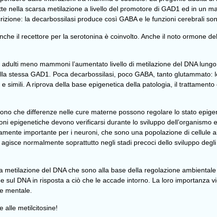
e nella scarsa metilazione a livello del promotore di GAD1 ed in un magg
zione: la decarbossilasi produce così GABA e le funzioni cerebrali so
che il recettore per la serotonina è coinvolto. Anche il noto ormone dell
ti adulti meno mammoni l’aumentato livello di metilazione del DNA lungo
la stessa GAD1. Poca decarbossilasi, poco GABA, tanto glutammato: le f
 e simili. A riprova della base epigenetica della patologia, il trattamento
cono che differenze nelle cure materne possono regolare lo stato epigene
i epigenetiche devono verificarsi durante lo sviluppo dell’organismo e
remamente importante per i neuroni, che sono una popolazione di cellule 
gisce normalmente soprattutto negli stadi precoci dello sviluppo degli i
ella metilazione del DNA che sono alla base della regolazione ambiental
ne sul DNA in risposta a ciò che le accade intorno. La loro importanza v
te mentale.
e alle metilcitosine!