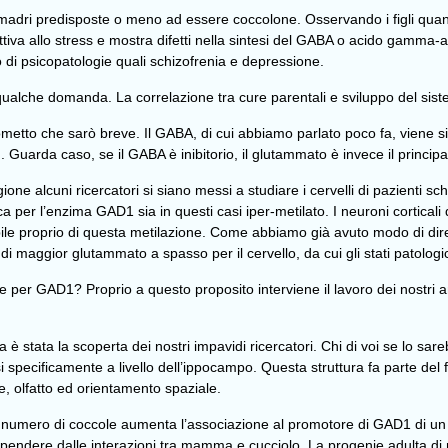
con madri predisposte o meno ad essere coccolone. Osservando i figli quan
tiva allo stress e mostra difetti nella sintesi del GABA o acido gamma-ami
o di psicopatologie quali schizofrenia e depressione.
 qualche domanda. La correlazione tra cure parentali e sviluppo del sis
metto che sarò breve. Il GABA, di cui abbiamo parlato poco fa, viene si
 Guarda caso, se il GABA è inibitorio, il glutammato è invece il principa
one alcuni ricercatori si siano messi a studiare i cervelli di pazienti s
a per l’enzima GAD1 sia in questi casi iper-metilato. I neuroni corticali 
le proprio di questa metilazione. Come abbiamo già avuto modo di dire,
maggior glutammato a spasso per il cervello, da cui gli stati patologic
per GAD1? Proprio a questo proposito interviene il lavoro dei nostri a
 stata la scoperta dei nostri impavidi ricercatori. Chi di voi se lo sare
si specificamente a livello dell’ippocampo. Questa struttura fa parte de
 olfatto ed orientamento spaziale.
umero di coccole aumenta l’associazione al promotore di GAD1 di un fat
endere dalle interazioni tra mamma e cucciolo. La progenie adulta di 