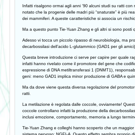
Infatti risalgono ormai agli anni ’90 alcuni studi su ratti 
notato che la progenie delle madri più “snaturate” è più reat
dei mammiferi. A queste caratteristiche si associa un rischi
Ma a questo punto Tie-Yuan Zhang e gli altri si sono posti
Adesso vi tocca un piccolo ripasso di neurobiologia, ma pro
decarbossilasi dell’acido L-glutammico (GAD1 per gli amici).
Questa breve introduzione ci serve per capire per quale ragi
infatti hanno rivelato come il promotore del gene che codific
espressione di DNA metiltransferasi 1 (DNMT1), responsabi
geni: meno GAD1 implica minor produzione di GABA e quindi 
Ma da dove viene questa diversa regolazione del promotore 
ratti.
La metilazione è regolata dalle coccole, ovviamente! Questa è
coccole controllano infatti la produzione della decarbossila
inclusi emozione, comportamento, memoria a lungo termine,
Tie-Yuan Zhang e colleghi hanno scoperto che un maggior n
sistema nervoso: NGFI-A. Questo effetto sembra proprio dip