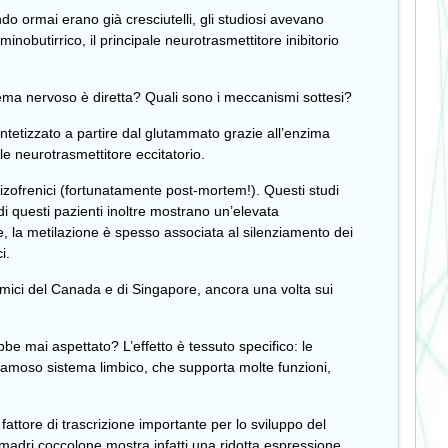
do ormai erano già cresciutelli, gli studiosi avevano
nobutirrico, il principale neurotrasmettitore inibitorio
tema nervoso è diretta? Quali sono i meccanismi sottesi?
ntetizzato a partire dal glutammato grazie all’enzima
le neurotrasmettitore eccitatorio.
chizofrenici (fortunatamente post-mortem!). Questi studi
di questi pazienti inoltre mostrano un’elevata
 la metilazione è spesso associata al silenziamento dei
i.
mici del Canada e di Singapore, ancora una volta sui
bbe mai aspettato? L’effetto è tessuto specifico: le
l famoso sistema limbico, che supporta molte funzioni,
tore di trascrizione importante per lo sviluppo del
madri coccolone mostra infatti una ridotta espressione