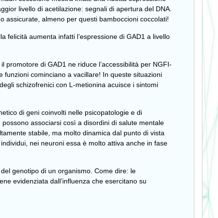
ior livello di acetilazione: segnali di apertura del DNA.
no assicurate, almeno per questi bamboccioni coccolati!
a felicità aumenta infatti l’espressione di GAD1 a livello
 il promotore di GAD1 ne riduce l’accessibilità per NGFI-
unzioni cominciano a vacillare! In queste situazioni
 degli schizofrenici con L-metionina acuisce i sintomi
tico di geni coinvolti nelle psicopatologie e di
 possono associarsi così a disordini di salute mentale
altamente stabile, ma molto dinamica dal punto di vista
ndividui, nei neuroni essa è molto attiva anche in fase
e del genotipo di un organismo. Come dire: le
iene evidenziata dall’influenza che esercitano su