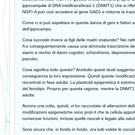
ippocampale di DNA metiltransferasi 1 (DNMT1) che si riflett
NGFI-A può così accedere al gene GAD1 e indurne la trascri
Come ci si può aspettare in questa danza di geni e fattori an
dell’ippocampo.
Cosa succede invece ai figli delle madri snaturate? Nei rat
A e conseguentemente causa una diminuita trascrizione del
siamo a rischio di danni cognitivi, schizofrenia, depressione
psicotici.
Cosa significa tutto questo? Anzitutto questi studi suggeris
conseguenza la loro espressione. Quindi queste modificazion
riscontrati in fase adulta. La plasticità epigenetica è est
del fenotipo. Proprio per questa ragione, mentre la DNMT1 a
adulta.
Ancora una volta, quindi, vi ho raccontato di alterazioni d
modificazioni epigenetiche sono post-it che la cellula appo
numerose funzioni, incluse quelle neurali e legate alla salu
Sono sicura che, in fondo in fondo, ora tutti volete le coccol