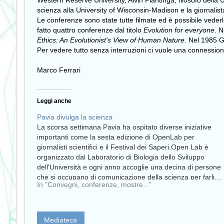
Western Reserve University, Alvin Plantinga, filosofo della
U
scienza alla University of Wisconsin-Madison e la giornalis
Le conferenze sono state tutte filmate ed è possibile vede
fatto quattro conferenze dal titolo
Evolution for everyone
. 
Ethics: An Evolutionist's View of Human Nature
. Nel 1985 
Per vedere tutto senza interruzioni ci vuole una connessione 
Marco Ferrari
Leggi anche
Pavia divulga la scienza
La scorsa settimana Pavia ha ospitato diverse iniziative
importanti come la sesta edizione di OpenLab per
giornalisti scientifici e il Festival dei Saperi.Open Lab è
organizzato dal Laboratorio di Biologia dello Sviluppo
dell'Università e ogni anno accoglie una decina di persone
che si occupano di comunicazione della scienza per farli…
In "Convegni, conferenze, mostre..."
Mediateca