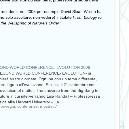
University, Ronald Numbers, p
rofessore di storia della
 precedenti; nel 2005 per esempio David Sloan Wilson ha
o solo ascoltare, non vedere) intitolate
From Biology to
s the Wellspring of Nature’s Order".
OND WORLD CONFERENCE- EVOLUTION 2006
SECOND WORLD CONFERENCE- EVOLUTION- si
colerà su tre giornate. Ognuna con un tema differente,
re legato all’evoluzione. Si inizia il 21 settembre con
evolution of matter, The universe from the Big Bang to
future in cui interverranno:Lisa Randall – Professoressa
isica allla Harvard University – La…
Convegni, conferenze, mostre..."