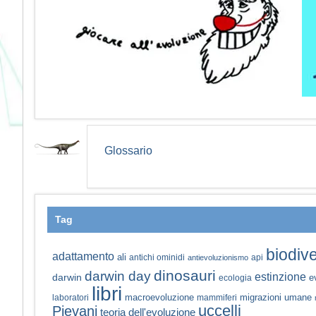
Glossario
Tag
biodive
adattamento
ali
antichi ominidi
api
antievoluzionismo
dinosauri
darwin day
estinzione
darwin
e
ecologia
libri
macroevoluzione
migrazioni umane
laboratori
mammiferi
uccelli
Pievani
teoria dell'evoluzione