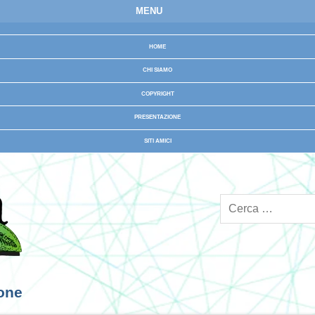
MENU
HOME
CHI SIAMO
COPYRIGHT
PRESENTAZIONE
SITI AMICI
ione