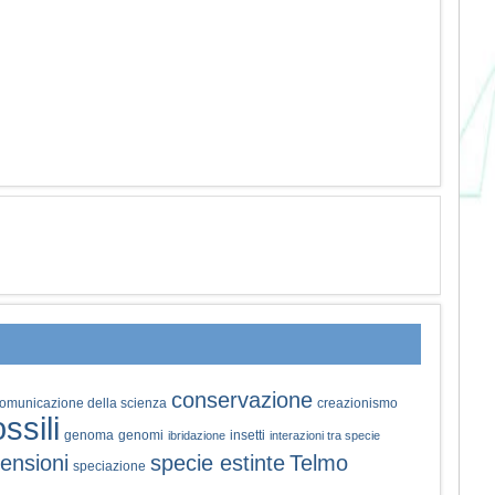
conservazione
omunicazione della scienza
creazionismo
ossili
genoma
genomi
insetti
ibridazione
interazioni tra specie
ensioni
specie estinte
Telmo
speciazione