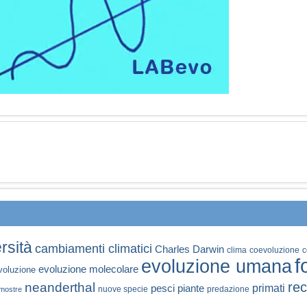
rsità
cambiamenti climatici
Charles Darwin
clima
coevoluzione
c
f
evoluzione umana
evoluzione molecolare
voluzione
rec
neanderthal
primati
pesci
piante
nuove specie
predazione
mostre