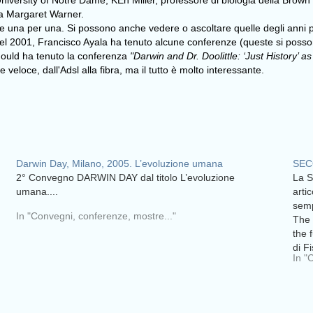
niversity of Notre Dame, KEn Miller, professore di biologia della
Brown 
ta Margaret Warner.
rle una per una. Si possono anche vedere o ascoltare quelle degli anni
Nel 2001, Francisco Ayala ha tenuto alcune conferenze (queste si posson
Gould ha tenuto la conferenza
"Darwin and Dr. Doolittle: ‘Just History’ a
veloce, dall'Adsl alla fibra, ma il tutto è molto interessante.
Darwin Day, Milano, 2005. L’evoluzione umana
SEC
2° Convegno DARWIN DAY dal titolo L’evoluzione
La 
umana....
arti
semp
In "Convegni, conferenze, mostre..."
The 
the 
di F
In "