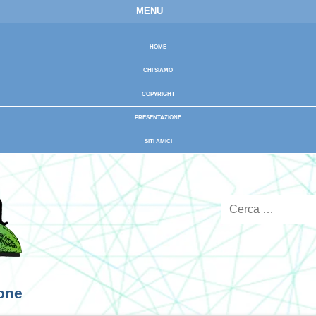
MENU
HOME
CHI SIAMO
COPYRIGHT
PRESENTAZIONE
SITI AMICI
ione