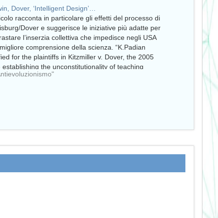
in, Dover, ‘Intelligent Design’…
icolo racconta in particolare gli effetti del processo di
isburg/Dover e suggerisce le iniziative più adatte per
rastare l’inserzia collettiva che impedisce negli USA
migliore comprensione della scienza. “K.Padian
fied for the plaintiffs in Kitzmiller v. Dover, the 2005
 establishing the unconstitutionality of teaching
Antievoluzionismo"
elligent design" in the…