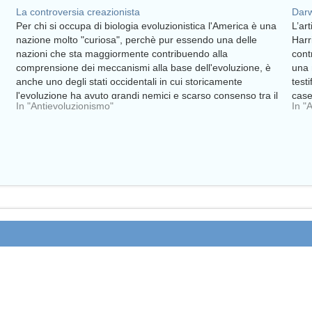
La controversia creazionista
Darw
Per chi si occupa di biologia evoluzionistica l'America è una
L’art
nazione molto "curiosa", perchè pur essendo una delle
Harr
nazioni che sta maggiormente contribuendo alla
cont
comprensione dei meccanismi alla base dell'evoluzione, è
una 
anche uno degli stati occidentali in cui storicamente
testi
l'evoluzione ha avuto grandi nemici e scarso consenso tra il
case
In "Antievoluzionismo"
In "
pubblico.…
"int