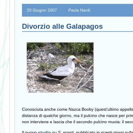
20 Giugno 2007
Paola Nardi
Divorzio alle Galapagos
Conosciuta anche come Nazca Booby (quest’ultimo appellati
distanza di qualche giorno, ma il pulcino che nasce per prim
non interviene e lascia che il secondo pulcino muoia: il se
Il nuovo
studio
su
S. granti
, pubblicato in questi giorni sulla