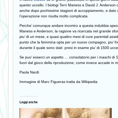
questo uccello. I biologi Terri Maness e David J. Anderson
anche dopo pochissime stagioni di accoppiamento, e dato c
l’operazione non risulta molto complicata.
Perche’ comunque andare incontro a questa indubbia spesa 
Maness e Anderson, la ragione va ricercata nel grande sforzo
piu’ di un mese, e quasi quattro mesi di cure parentali assid
punto che la femmina opta per un nuovo compagno, piu’ fresc
durante il quale sono stati presi in esame piu’ di 1500 uccel
Se puo’ esserci un aspetto…. consolatorio per i maschi di
S
fuori dal gioco della riproduzione, come invece accade in mo
Paola Nardi
Immagine di Marc Figueras tratta da Wikipedia
Leggi anche