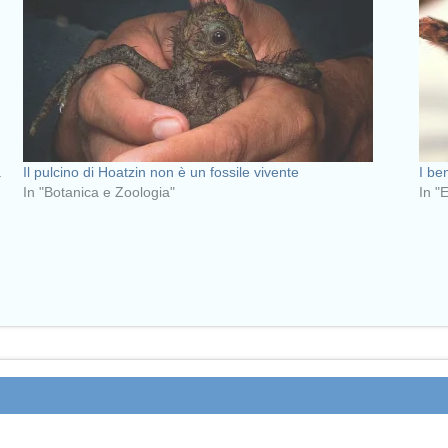
a
Il pulcino di Hoatzin non è un fossile vivente
I be
In "Botanica e Zoologia"
In "