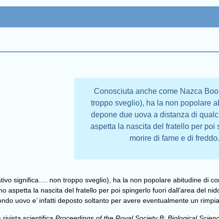
Conosciuta anche come Nazca Booby 
troppo sveglio), ha la non popolare a
depone due uova a distanza di qualch
aspetta la nascita del fratello per poi
morire di fame e di fredd
vo significa…. non troppo sveglio), ha la non popolare abitudine di c
o aspetta la nascita del fratello per poi spingerlo fuori dall’area del n
condo uovo e’ infatti deposto soltanto per avere eventualmente un rimpia
 rivista scientifica
Proceedings of the Royal Society B: Biological Scien