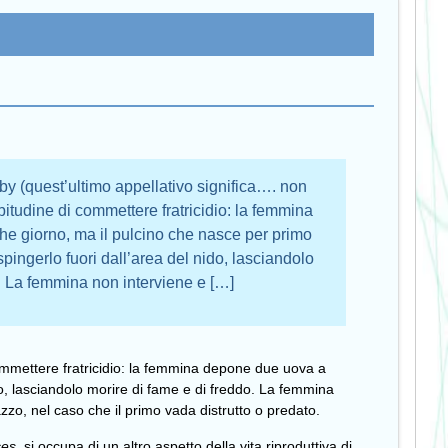
(quest’ultimo appellativo significa…. non
bitudine di commettere fratricidio: la femmina
e giorno, ma il pulcino che nasce per primo
 spingerlo fuori dall’area del nido, lasciandolo
o. La femmina non interviene e […]
ommettere fratricidio: la femmina depone due uova a
ido, lasciandolo morire di fame e di freddo. La femmina
zzo, nel caso che il primo vada distrutto o predato.
ces
, si occupa di un altro aspetto della vita riproduttiva di