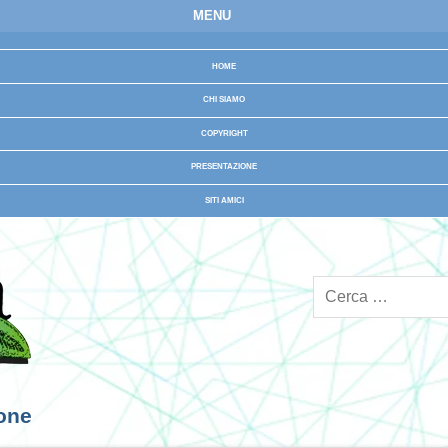
MENU
HOME
CHI SIAMO
COPYRIGHT
PRESENTAZIONE
SITI AMICI
ione