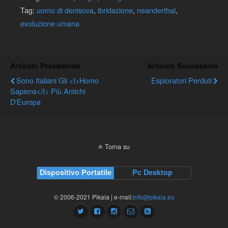
Tag:
uomo di denisova
,
ibridazione
,
neanderthal
,
evoluzione umana
Articolo Precedente
Articolo Successivo
Sono Italiani Gli <i>Homo
Esploratori Perduti
Sapiens</i> Più Antichi
D'Europa
Torna su
Dispositivo Portatile
Pc Desktop
© 2006-2021 Pikaia | e-mail:
info@pikaia.eu