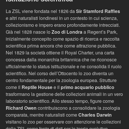
La ZSL viene fondata nel 1826 da
Sir Stamford Raffles
e altri naturalisti londinesi in un contesto in cui scienza,
collezionismo e impero erano profondamente intrecciati.
Già nel 1828 nasce lo
Zoo di Londra
a Regent’s Park,
inizialmente concepito come spazio di ricerca e raccolta
scientifica prima ancora che come attrazione pubblica.
Nel 1829 la società ottiene il Royal Charter, una carta
concessa dalla monarchia britannica che ne riconosce
ufficialmente lo status istituzionale e ne consolida il ruolo
scientifico. Nel corso dell’Ottocento lo zoo diventa un
centro fondamentale per la zoologia europea. Strutture
come il
Reptile House
e il
primo acquario pubblico
trasformano la gestione delle collezioni animali in un vero
laboratorio scientifico. Allo stesso tempo, figure come
Richard Owen
contribuiscono a consolidare la zoologia
comparata, mentre naturalisti come
Charles Darwin
visitano lo zoo per osservare con attenzione le collezioni
della ZSL come fonte di dati per le teorie evolutive.