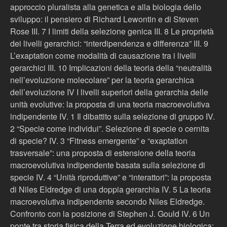
approccio pluralista alla genetica e alla biologia dello
sviluppo: il pensiero di Richard Lewontin e di Steven
Rose III. 7 I limiti della selezione genica III. 8 Le proprietà
dei livelli gerarchici: “interdipendenza e differenza” III. 9
L’exaptation come modalità di causazione tra i livelli
gerarchici III. 10 Implicazioni della teoria della “neutralità
nell’evoluzione molecolare” per la teoria gerarchica
dell’evoluzione IV I livelli superiori della gerarchia delle
unità evolutive: la proposta di una teoria macroevolutiva
indipendente IV. 1 Il dibattito sulla selezione di gruppo IV.
2 “Specie come individui”. Selezione di specie o cernita
di specie? IV. 3 “Fitness emergente” e “exaptation
trasversale”: una proposta di estensione della teoria
macroevolutiva indipendente basata sulla selezione di
specie IV. 4 “Unità riproduttive” e “interattori”: la proposta
di Niles Eldredge di una doppia gerarchia IV. 5 La teoria
macroevolutiva indipendente secondo Niles Eldredge.
Confronto con la posizione di Stephen J. Gould IV. 6 Un
ponte tra storia fisica della Terra ed evoluzione biologica: