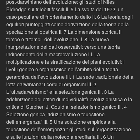
post-darwiniano dell’evoluzione: gli studi di Niles
Eldredge sui trilobiti fossili II. 5 La svolta del 1972: un
caso peculiare di “riorientamento dello II. 6 La teoria degli
equilibri punteggiati come derivazione della teoria della
speciazione allopatrica II. 7 La dimensione storica, il
tempo e “i tempi” dell’evoluzione II. 8 La nuova
interpretazione dei dati osservativi: verso una teoria
indipendente della macroevoluzione III. La
moltiplicazione e la stratificazione dei piani evolutivi: i
livelli genico e organismico nell’ambito della teoria
gerarchica dell’evoluzione III. 1 La sede tradizionale della
lotta darwiniana: i corpi di organismi III. 2
L’“ultradarwinismo” e la selezione genica III. 3 La
ridefinizione dei criteri di individualità evoluzionistica e la
critica di Stephen J. Gould al selezionismo genico III. 4
Selezione genica, riduzionismo e “questione
dell’emergenza” III. 5 Una soluzione empirica alla
“questione dell’emergenza”: gli studi sull’organizzazione
e sulle funzioni della molecola ereditaria III. 6 Un