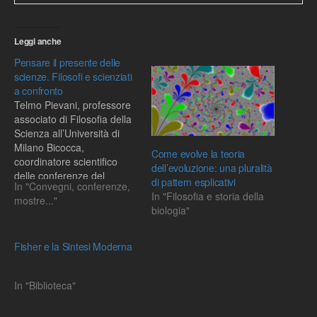
Leggi anche
Pensare il presente delle
scienze. Filosofi e scienziati
a confronto
Telmo Pievani, professore
associato di Filosofia della
Scienza all’Università di
Milano Bicocca,
Come evolve la teoria
coordinatore scientifico
dell’evoluzione: una pluralità
delle conferenze del
di pattern esplicativi
In "Convegni, conferenze,
Festival della Scienza di
In "Filosofia e storia della
mostre..."
Genova, autore di
biologia"
numerosi volumi
sull’evoluzionismo (Homo
sapiens e altre catastrofi,
Fisher e la Sintesi Moderna
Meltemi 2002; Introduzione
alla filosofia della biologia,
In "Biblioteca"
Einaudi 2005), l’ultimo dei
quali – Creazione senza