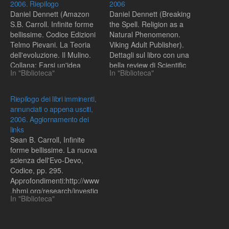
2006. Riepilogo
2006
Daniel Dennett (Amazon
Daniel Dennett (Breaking
S.B. Carroll. Infinite forme
the Spell. Religion as a
bellissime. Codice Edizioni
Natural Phenomenon.
Telmo Pievani. La Teoria
Viking Adult Publisher).
dell'evoluzione. Il Mulino.
Dettagli sul libro con una
Collana: Farsi un'idea
bella review di Scientific
In "Biblioteca"
In "Biblioteca"
Bollati Boringhieri annuncia
American li trovate su
per Aprile il saggio di
Amazon S.B. Carroll.
Federico Focher: Homo
Infinite forme bellissime.
Riepilogo dei libri imminenti,
sapiens. Breve storia
Codice Edizioni Telmo
annunciati o appena usciti,
naturale della nostra
Pievani. La Teoria
2006. Aggiornamento dei
specie Il Mulino, pp. 128,
dell'evoluzione. Il Mulino.
links
Collana: Farsi un'idea J.L.
Collana: Farsi un'idea
Sean B. Carroll, Infinite
Arsuaga. Luce, più luce.…
Bollati Boringhieri annuncia
forme bellissime. La nuova
per Aprile il…
scienza dell'Evo-Devo,
Codice, pp. 295.
Approfondimenti:http://www
.hhmi.org/research/investig
In "Biblioteca"
ators/carroll.htmlhttp://www
.molbio.wisc.edu/carroll/htt
p://www.molbio.wisc.edu/ca