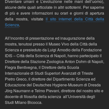
Diventare umani e L’evoluzione nelle mani dell’uomo),
alcune delle quali articolate in altri sottotemi. Per saperne
di più e avere informazioni su orari e giorni di apertura
della mostra, visitate
il sito internet della Città della
Scienza
.
All’incontro di presentazione ed inaugurazione della
mostra, tenutosi presso il Museo Vivo della Città della
Scienza e presieduto da Luigi Amodio
della Fondazione
IDIS – Città della Scienza di Napoli
, hanno partecipato il
Direttore della Stazione Zoologica Anton Dohrn di Napoli,
Flegra Bentivegna, il
Direttore della Scuola
Internazionale di Studi Superiori Avanzati di Trieste
Pietro Greco, il d
irettore del Dipartimento Scienza ed
Educazione del Deutsches Hygiene-Museum di Dresda
Jörg Naumann e Telmo Pievani, direttore del nostro sito e
d
ocente di filosofia della scienza
all’Università degli
Studi Milano Bicocca
.