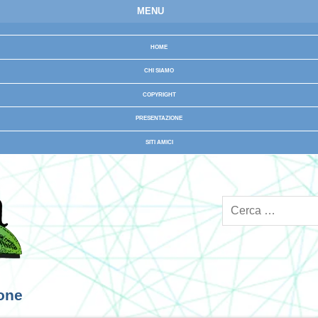
MENU
HOME
CHI SIAMO
COPYRIGHT
PRESENTAZIONE
SITI AMICI
ione