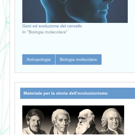
Geni ed evoluzione del cervello
In "Biologia molecolare"
Antropologia
Biologia molecolare
Materiale per la storia dell’evoluzionismo