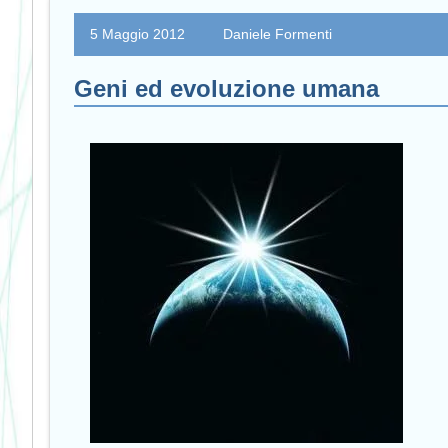
5 Maggio 2012
Daniele Formenti
Geni ed evoluzione umana