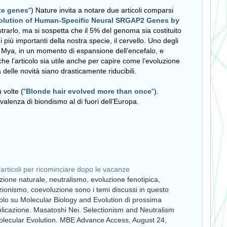
te genes
“) Nature invita a notare due articoli comparsi
olution of Human-Specific Neural SRGAP2 Genes by
strarlo, ma si sospetta che il 5% del genoma sia costituito
più importanti della nostra specie, il cervello. Uno degli
.4 Mya, in un momento di espansione dell’encefalo, e
che l’articolo sia utile anche per capire come l’evoluzione
delle novità siano drasticamente riducibili.
 volte (“
Blonde hair evolved more than once
“).
alenza di biondismo al di fuori dell’Europa.
articoli per ricominciare dopo le vacanze
zione naturale, neutralismo, evoluzione fenotipica,
zionismo, coevoluzione sono i temi discussi in questo
colo su Molecular Biology and Evolution di prossima
licazione. Masatoshi Nei. Selectionism and Neutralism
olecular Evolution. MBE Advance Access, August 24,