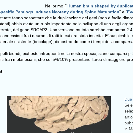
Nel primo (“
Human brain shaped by duplica
pecific Paralogs Induces Neoteny during Spine Maturation
” e “
Ev
fettuate fanno sospettare che la duplicazione dei geni (non è facile dimo
tenti) abbia avuto un ruolo importante nello sviluppo di uno degli organi 
n parte errate, del gene SRGAP2. Una versione mutata sarebbe comparsa 2
nessioni fra i neuroni di ratti in cui era stata inserita. E’ auspicabile 
materiale esistente (bricolage), dimostrando come i tempi della comparsa 
lli biondi, piuttosto infrequenti nella nostra specie, siano comparsi più
nti fra i melanesiani, che col 5%/10% presentano l’area di maggiore prev
ti
Due 
Sele
sele
arti
pubb
in M