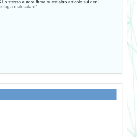
 Lo stesso autore firma quest’altro articolo sui geni
Biologia molecolare"
obox. Tali geni sono responsabili del…