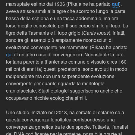
marsupiale estinto dal 1936 (Pikaia ne ha parlato
qui
),
aveva strisce simili alla tigre che scorrono lungo la parte
bassa della schiena e una tasca addominale, ma era
forse meglio conosciuto per il suo corpo simile al lupo. La
tigre della Tasmania e il lupo grigio (
Canis lupus
), infatti,
sono tra gli esempi più ampiamente riconosciuti di
evoluzione convergente nei mammiferi (Pikaia ha parlato
qui
di un altro caso di convergenza). Nonostante la loro
lontana parentela (l’antenato comune è vissuto circa 160
milioni di anni fa) questi predatori si sono evoluti in modo
indipendente ma con una sorprendente evoluzione
convergente per quanto riguarda la morfologia
craniofacciale. Studi etologici suggeriscono anche che
occupavano nicchie ecologiche simili.
Uno studio, iniziato nel 2018, ha cercato di chiarire se a
questa convergenza fenotipica corrispondesse una
convergenza genetica tra le due specie. Tuttavia, l’analisi
del DNA codificante per le proteine, possibile grazie al