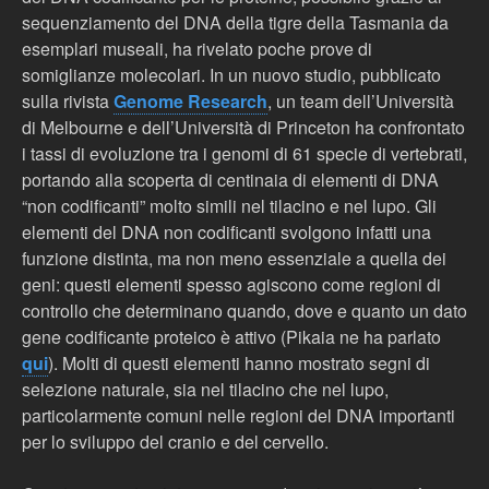
sequenziamento del DNA della tigre della Tasmania da
esemplari museali, ha rivelato poche prove di
somiglianze molecolari. In un nuovo studio, pubblicato
sulla rivista
Genome Research
, un team dell’Università
di Melbourne e dell’Università di Princeton ha confrontato
i tassi di evoluzione tra i genomi di 61 specie di vertebrati,
portando alla scoperta di centinaia di elementi di DNA
“non codificanti” molto simili nel tilacino e nel lupo. Gli
elementi del DNA non codificanti svolgono infatti una
funzione distinta, ma non meno essenziale a quella dei
geni: questi elementi spesso agiscono come regioni di
controllo che determinano quando, dove e quanto un dato
gene codificante proteico è attivo (Pikaia ne ha parlato
qui
). Molti di questi elementi hanno mostrato segni di
selezione naturale, sia nel tilacino che nel lupo,
particolarmente comuni nelle regioni del DNA importanti
per lo sviluppo del cranio e del cervello.