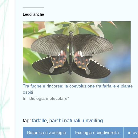
Leggi anche
Tra fughe e rincorse: la coevoluzione tra farfalle e piante
ospiti
In "Biologia molecolare"
tag:
farfalle
,
parchi naturali
,
unveiling
Botanica e Zoologia
Ecologia e biodiversità
in e