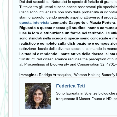
Dai dati raccolti su iNaturalist le specie di farfalle di gr
Tuttavia tra gli utenti ci sono anche osservatori più specia
utenti sono influenzate non solo dalla probabilità di incontra
stanno approfondendo questo aspetto attraverso il proget
questa intervista
Leonardo Dapporto
e
Marzia Portera
.
Riguardo a questa ricerca gli studiosi hanno comunqu
luce la loro distribuzione uniforme nel territorio
. Le att
sono stimolati nella ricerca di specie meno conosciute e me
realistico e completo sulla distribuzione e composizion
estinzione locale delle diverse specie e colmando la mancanza
i cittadini e rendendoli parte attiva della ricerca, si st
“Unstructured citizen science reduces the perception of butter
al, Proceedings of Biodiversity and Conservation 32, 4701
Immagine:
Rodrigo Arrosquipa, “Woman Holding Butterfly 
Federica Teti
Sono laureata in Scienze biologiche p
frequentato il Master Fauna e HD, p