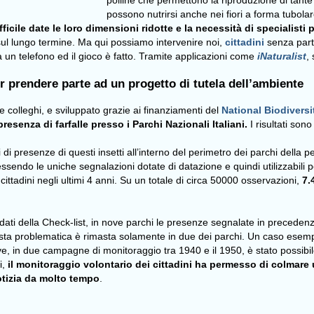
polline che permettono la riproduzione di tante 
possono nutrirsi anche nei fiori a forma tubolar
ficile date le loro dimensioni ridotte e la necessità di specialisti p
 sul lungo termine. Ma qui possiamo intervenire noi,
cittadini
senza parti
 un telefono ed il gioco è fatto. Tramite applicazioni come
iNaturalist
,
r prendere parte ad un progetto di tutela dell’ambiente
e colleghi, e sviluppato grazie ai finanziamenti del
National Biodiversi
esenza di farfalle presso i Parchi Nazionali Italiani.
I risultati sono
di presenze di questi insetti all’interno del perimetro dei parchi della p
o, essendo le uniche segnalazioni dotate di datazione e quindi utilizzabili
cittadini negli ultimi 4 anni. Su un totale di circa 50000 osservazioni,
7.
ati della Check-list, in nove parchi le presenze segnalate in precede
esta problematica è rimasta solamente in due dei parchi. Un caso esempl
ve, in due campagne di monitoraggio tra 1940 e il 1950, è stato possibil
i,
il monitoraggio volontario dei cittadini ha permesso di colmar
otizia da molto tempo
.