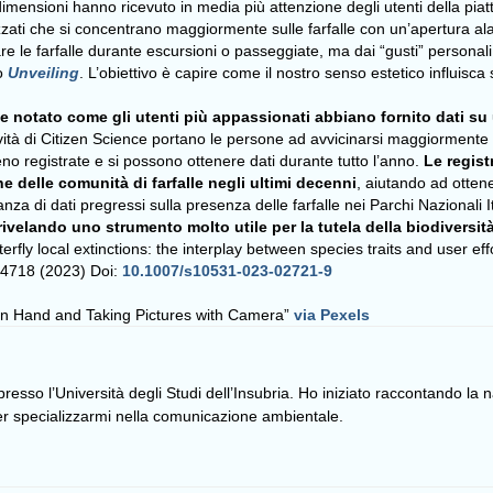
andi dimensioni hanno ricevuto in media più attenzione degli utenti della
lizzati che si concentrano maggiormente sulle farfalle con un’apertura al
re le farfalle durante escursioni o passeggiate, ma dai “gusti” personali, 
to
Unveiling
. L’obiettivo è capire come il nostro senso estetico influisc
e notato come gli utenti più appassionati abbiano fornito dati s
ività di Citizen Science portano le persone ad avvicinarsi maggiormente 
no registrate e si possono ottenere dati durante tutto l’anno.
Le regist
e delle comunità di farfalle negli ultimi decenni
, aiutando ad otten
 di dati pregressi sulla presenza delle farfalle nei Parchi Nazionali Ital
a rivelando uno strumento molto utile per la tutela della biodiversità
fly local extinctions: the interplay between species traits and user effor
–4718 (2023) Doi:
10.1007/s10531-023-02721-9
in Hand and Taking Pictures with Camera”
via Pexels
resso l’Università degli Studi dell’Insubria. Ho iniziato raccontando la 
er specializzarmi nella comunicazione ambientale.