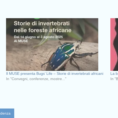
Il MUSE presenta Bugs’ Life – Storie di invertebrati africani
La ba
In "Convegni, conferenze, mostre..."
In "
videnza