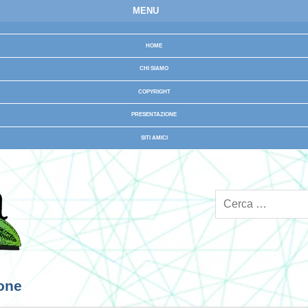
MENU
HOME
CHI SIAMO
COPYRIGHT
PRESENTAZIONE
SITI AMICI
ione