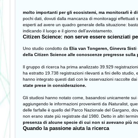
molto importanti per gli ecosistemi, ma monitorarli è dif
pochi dati, dovuti dalla mancanza di monitoraggi effettuati
esperti ad avere un quadro generale della situazione: basta
indicando il luogo e il giorno dell’avvistamento.
Citizen Science: non serve essere scienziati pe
Uno studio condotto da
Elia van Tongeren,
Ginevra Sisti
della Citizen Science alle conoscenze pregresse sulla pr
Il gruppo di ricerca ha prima analizzato 39.929 registrazioni 
ha estratto 19.738 registrazioni rilevanti a fini dello studi
hanno integrato questi dati con le osservazioni raccolte dai 
state prese in considerazione.
Gli studiosi hanno notato come, basandosi unicamente sui d
aggiungendo le informazioni provenienti da iNaturalist, qu
delle farfalle è quello del Parco Nazionale del Gargano, do
non erano state più registrate dal 1980. Detto in altri termin
presenza di alcune specie di cui non si avevano più n
Quando la passione aiuta la ricerca