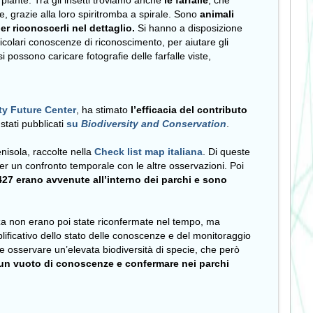
piante. Tra gli insetti troviamo anche
le farfalle
, che
e, grazie alla loro spiritromba a spirale. Sono
animali
er riconoscerli nel dettaglio.
Si hanno a disposizione
colari conoscenze di riconoscimento, per aiutare gli
 si possono caricare fotografie delle farfalle viste,
ty Future Center
, ha stimato
l’efficacia del contributo
 stati pubblicati
su
Biodiversity and Conservation
.
enisola, raccolte nella
Check list map italiana
. Di queste
 per un confronto temporale con le altre osservazioni. Poi
427 erano avvenute all’interno dei parchi e sono
nza non erano poi state riconfermate nel tempo, ma
ificativo dello stato delle conoscenze e del monitoraggio
e osservare un’elevata biodiversità di specie, che però
e un vuoto di conoscenze e confermare nei parchi