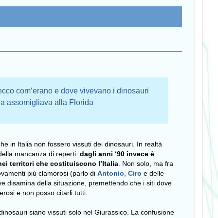
i: ecco com’erano e dove vivevano i dinosauri
lia assomigliava alla Florida
 in Italia non fossero vissuti dei dinosauri. In realtà
della mancanza di reperti:
dagli anni ‘90 invece è
i territori che costituiscono l’Italia
. Non solo, ma fra
trovamenti più clamorosi (parlo di
Antonio
,
Ciro
e delle
ve disamina della situazione, premettendo che i siti dove
osi e non posso citarli tutti.
dinosauri siano vissuti solo nel Giurassico. La confusione