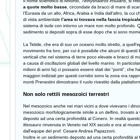
Il nome scientifico di Antonio,
Tethyshadros insularis
, si ri
a quote molto basse
, circondate da bracci di mare di scar
l’Eurasia da un alto, Africa, Arabia e India dall’altro, la c
di vista ambientale
l’area si trovava nella fascia tropical
sistema di isole con intorno un mare non molto profondo. Q
sedimento si depositi sopra di esse dopo che si sono mome
La Tetide, che era di suo un oceano molto stretto, a quell’e
movimento fra loro, per cui è possibile che alcuni di quest
verticali che nel sistema di terre poco elevate e bracci di
a causa di oscillazioni globali del livello marino. In parti
milioni di anni fa) ci possano essere stati dei “ponti”, che
maggiori indiziati per questi corridoi sono la zona ora rapp
monti Prenestini dimostrano il ruolo rivestito dalla piattafo
Non solo rettili mesozoici terrestri
Nel mesozoico anche nei mari vicini a dove vivevano i dino
mesozoico morfologicamente simile a un delfino, trovato a G
deposto ad una certa profondità al Conero. In realtà questo n
ittiosauro rinvenuta in Veneto nel XIX secolo e ora al mus
dall’equipe del prof. Cesare Andrea Papazzoni.
Inoltre in un sedimento deposto ad una certa profondità al C