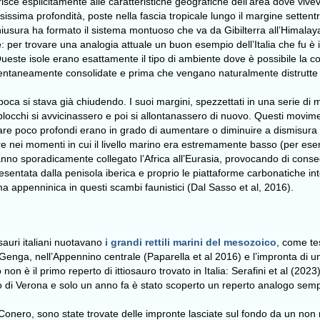
ferisce esplicitamente alle caratteristiche geografiche dell’area dove vivev
sissima profondità, poste nella fascia tropicale lungo il margine settentr
ui chiusura ha formato il sistema montuoso che va da Gibilterra all’Himala
e
: per trovare una analogia attuale un buon esempio dell’Italia che fu è
ueste isole erano esattamente il tipo di ambiente dove è possibile la 
ntaneamente consolidate e prima che vengano naturalmente distrutte e 
poca si stava già chiudendo. I suoi margini, spezzettati in una serie di 
i blocchi si avvicinassero e poi si allontanassero di nuovo. Questi movi
 mare poco profondi erano in grado di aumentare o diminuire a dismisura
colare nei momenti in cui il livello marino era estremamente basso (per 
 hanno sporadicamente collegato l’Africa all’Eurasia, provocando di conseg
resentata dalla penisola iberica e proprio le piattaforme carbonatiche in
rma appenninica in questi scambi faunistici (Dal Sasso et al, 2016)
.
sauri italiani nuotavano
i grandi rettili marini del mesozoico
, come tes
enga, nell’Appennino centrale (Paparella et al 2016) e l’impronta di un 
on è il primo reperto di ittiosauro trovato in Italia: Serafini et al (202
eo di Verona e solo un anno fa è stato scoperto un reperto analogo sem
onero, sono state trovate delle impronte lasciate sul fondo da un non me