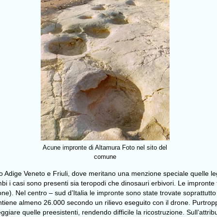
Acune impronte di Altamura Foto nel sito del
comune
 Alto Adige Veneto e Friuli, dove meritano una menzione speciale quelle l
bi i casi sono presenti sia teropodi che dinosauri erbivori. Le impronte 
one). Nel centro – sud d’Italia le impronte sono state trovate soprattutt
contiene almeno 26.000
secondo un rilievo eseguito con il drone. Purtropp
re quelle preesistenti, rendendo difficile la ricostruzione. Sull’attribuz