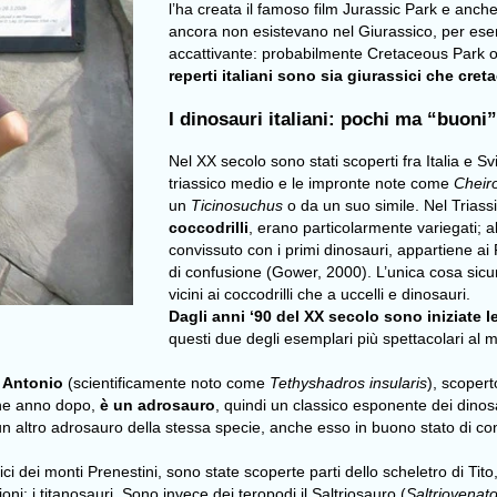
l’ha creata il famoso film Jurassic Park e anch
ancora non esistevano nel Giurassico, per esemp
accattivante: probabilmente Cretaceous Park 
reperti italiani sono sia giurassici che cret
I dinosauri italiani: pochi ma “buoni
Nel XX secolo sono stati scoperti fra Italia e S
triassico medio e le impronte note come
Cheir
un
Ticinosuchus
o da un suo simile. Nel Trias
coccodrilli
, erano particolarmente variegati; a
convissuto con i primi dinosauri, appartiene ai 
di confusione (Gower, 2000). L’unica cosa sicu
vicini ai coccodrilli che a uccelli e dinosauri.
Dagli anni ‘90 del XX secolo sono iniziate l
questi due degli esemplari più spettacolari al 
Antonio
(scientificamente noto come
Tethyshadros insularis
), scoper
che anno dopo,
è un adrosauro
, quindi un classico esponente dei dinosa
un altro adrosauro della stessa specie, anche esso in buono stato di c
ci dei monti Prenestini, sono state scoperte parti dello scheletro di
Tito
i: i titanosauri. Sono invece dei teropodi il
Saltriosauro
(
Saltriovenato