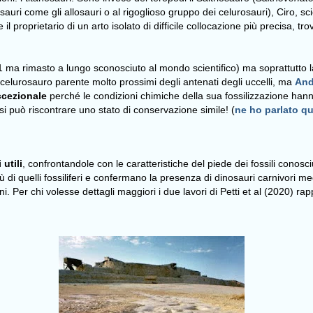
auri come gli allosauri o al rigoglioso gruppo dei celurosauri),
Ciro
, s
 il
proprietario di un arto isolato
di difficile collocazione più precisa, tr
1 ma rimasto a lungo sconosciuto al mondo scientifico) ma soprattutto l
elurosauro parente molto prossimi degli antenati degli uccelli, ma
And
ccezionale
perché le condizioni chimiche della sua fossilizzazione hanno 
a, si può riscontrare uno stato di conservazione simile! (
ne ho parlato qu
utili
, confrontandole con le caratteristiche del piede dei fossili conosci
 più di quelli fossiliferi e confermano la presenza di dinosauri carnivori me
i. Per chi volesse dettagli maggiori i due lavori di Petti et al (2020) r