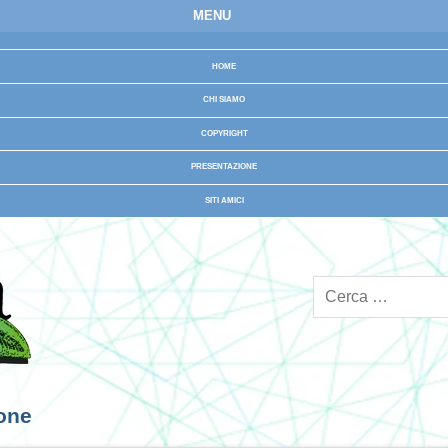
MENU
HOME
CHI SIAMO
COPYRIGHT
PRESENTAZIONE
SITI AMICI
ione