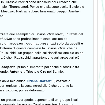
e in Jurassic Park ci sono dinosauri del Cretaceo che
io i Tirannosauri. Penso che sia stato scelto il titolo più
o Mesozoic Park avrebbero funzionato peggio.
Anche i
acei
.
”
vizzera due esemplari di
Ticinosuchus ferox
, un rettile del
otherium
sono probabilmente state lasciate da
sico
gli arcosauri, oggi rappresentati solo da uccelli e
ll’interno di questa complessità
Ticinosuchus
, che ha
Rauisuchidi, un gruppo nella cui classificazione c’è un po’
ra è che i Rauisuchidi appartengono agli arcosauri più
e scoperte
, prima di impronte poi anche di fossili e fra
mondo:
Antonio
a Trieste e
Ciro
nel Sannio.
to dalla mia amica
Tiziana Brazzatti
(Brazzatti e
uri ornitischi; la cosa incredibile è che durante la
onservazione, pur se deformato.
, un grosso sauropode, esponente di un gruppo il cui
r zanellai
) che era un Ceratosauro (un dinosauro