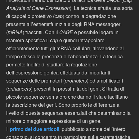
Analysis of Gene Expression
). La tecnica sfrutta una sorta
di cappello protettivo (
cap
) contro la degradazione
presente all’estremità iniziale degli RNA messaggeri
(
mRNA
) trascritti. Con il
CAGE
è possibile legare in
maniera specifica il
cap
e quindi intrappolare
efficientemente tutti gli mRNA cellulari, rilevandone al
tempo stesso la presenza e l’abbondanza. La tecnica
permette inoltre di studiare la regolazione
dell’espressione genica effettuata da importanti
sequenze dette promotori (
promoters
) ed amplificatori
(
enhancers
) presenti in prossimità dei geni. Si tratta di
piccole sequenze semaforo che danno il via e facilitano
la trascrizione dei geni. Sono proprio le differenze a
livello di queste sequenze essenziali che determinano la
minore o maggiore espressione di un gene.
Il
primo dei due articoli
, pubblicato a nome dell’intero
consorzio, si concentra in particolare sulle caratteristiche