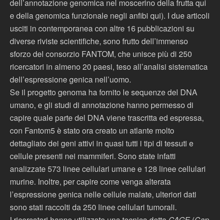
dell’annotazione genomica nel moscerino della frutta qui
e della genomica funzionale negli anfibi qui). I due articoli
usciti in contemporanea con altre 16 pubblicazioni su
diverse riviste scientifiche, sono frutto dell’immenso
sforzo del consorzio FANTOM, che unisce più di 250
ricercatori in almeno 20 paesi, teso all’analisi sistematica
dell’espressione genica nell’uomo.
Se il progetto genoma ha fornito le sequenze del DNA
umano, e gli studi di annotazione hanno permesso di
capire quale parte del DNA viene trascritta ed espressa,
con Fantom5 è stato ora creato un atlante molto
dettagliato dei geni attivi in quasi tutti i tipi di tessuti e
cellule presenti nei mammiferi. Sono state infatti
analizzate 573 linee cellulari umane e 128 linee cellulari
murine. Inoltre, per capire come venga alterata
l’espressione genica nelle cellule malate, ulteriori dati
sono stati raccolti da 250 linee cellulari tumorali.
I ricercatori hanno utilizzato una tecnica detta
CAGE
(
Cap