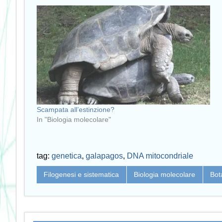
Scampata all’estinzione?
In "Biologia molecolare"
tag:
genetica
,
galapagos
,
DNA mitocondriale
Filogenesi e sistematica
Biologia molecolare
Bot