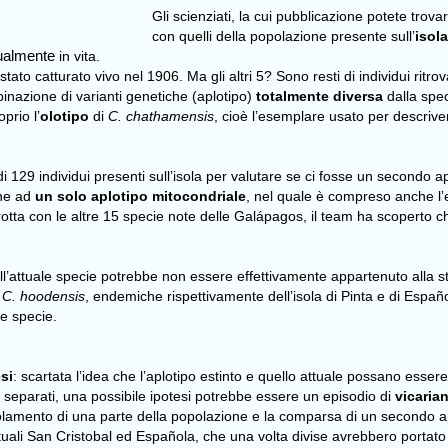
Gli scienziati, la cui pubblicazione potete trov
con quelli della popolazione presente sull’
isol
ualmente
in vita.
to catturato vivo nel 1906. Ma gli altri 5? Sono resti di individui ritro
nazione di varianti genetiche (aplotipo)
totalmente diversa
dalla spec
prio l’
olotipo
di
C. chathamensis
, cioè l’esemplare usato per descrive
i 129 individui presenti sull’isola per valutare se ci fosse un secondo 
ene ad
un solo aplotipo mitocondriale
, nel quale è compreso anche l’
grotta con le altre 15 specie note delle Galápagos, il team ha scoperto 
dell’attuale specie potrebbe non essere effettivamente appartenuto alla 
e
C. hoodensis
, endemiche rispettivamente dell’isola di Pinta e di Españ
te specie.
si
: scartata l’idea che l’aplotipo estinto e quello attuale possano esse
separati, una possibile ipotesi potrebbe essere un episodio di
vicaria
isolamento di una parte della popolazione e la comparsa di un secondo a
uali San Cristobal ed Española, che una volta divise avrebbero portato 