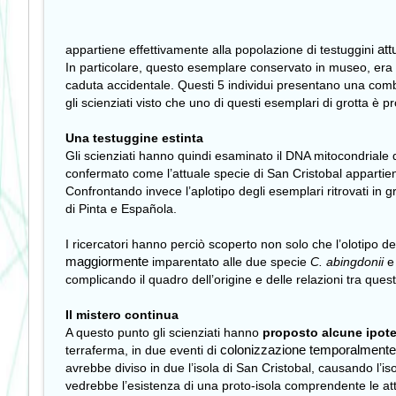
att
appartiene effettivamente alla popolazione di testuggini
In particolare, questo esemplare conservato in museo, era sta
caduta accidentale. Questi 5 individui presentano una combi
gli scienziati visto che uno di questi esemplari di grotta è pro
Una testuggine estinta
Gli scienziati hanno quindi esaminato il DNA mitocondriale d
confermato come l’attuale specie di San Cristobal apparti
Confrontando invece l’aplotipo degli esemplari ritrovati in 
di Pinta e Española.
I ricercatori hanno perciò scoperto non solo che l’olotipo 
maggiormente
imparentato alle due specie
C. abingdonii
complicando il quadro dell’origine e delle relazioni tra ques
Il mistero continua
A questo punto gli scienziati hanno
proposto alcune ipote
colonizzazione
temporalmente
terraferma, in due eventi di
avrebbe diviso in due l’isola di San Cristobal, causando l’
vedrebbe l’esistenza di una proto-isola comprendente le att