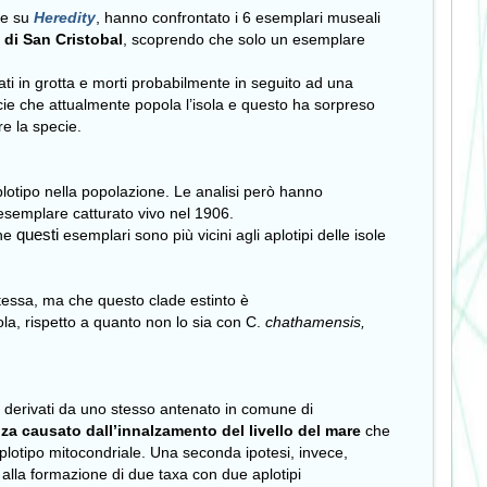
are su
Heredity
, hanno confrontato i 6 esemplari museali
a di San Cristobal
, scoprendo che solo un esemplare
vati in grotta e morti probabilmente in seguito ad una
ie che attualmente popola l’isola e questo ha sorpreso
re la specie.
aplotipo nella popolazione. Le analisi però hanno
esemplare catturato vivo nel 1906.
questi
che
esemplari sono più vicini agli aplotipi delle isole
stessa, ma che questo clade estinto è
ola, rispetto a quanto non lo sia con C.
chathamensis,
re derivati da uno stesso antenato in comune di
nza causato dall’innalzamento del livello del mare
che
plotipo mitocondriale. Una seconda ipotesi, invece,
alla formazione di due taxa con due aplotipi