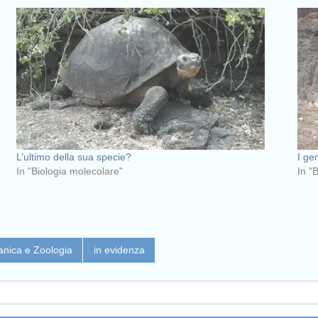
L’ultimo della sua specie?
I ge
In "Biologia molecolare"
In "
anica e Zoologia
in evidenza