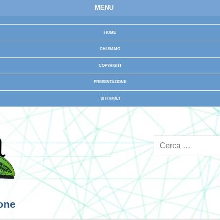
MENU
HOME
CHI SIAMO
COPYRIGHT
PRESENTAZIONE
SITI AMICI
ione