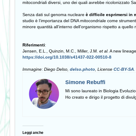
mitocondriali diversi, uno dei quali avrebbe ricolonizzato San
Senza dati sul genoma nucleare
è difficile esprimersi in
studio è l’importanza del DNA mitocondriale come strumento d
minore quantità all’interno dell’organismo rispetto a quello 
Riferimenti
:
Jensen, E.L., Quinzin, M.C., Miller, J.M.
et al.
A new lineage
https://doi.org/10.1038/s41437-022-00510-8
Immagine
:
Diego Delso,
delso.photo
, License
CC-BY-SA
.
Simone Rebuffi
Mi sono laureato in Biologia Evoluzio
Ho creato e dirigo il progetto di divu
Leggi anche