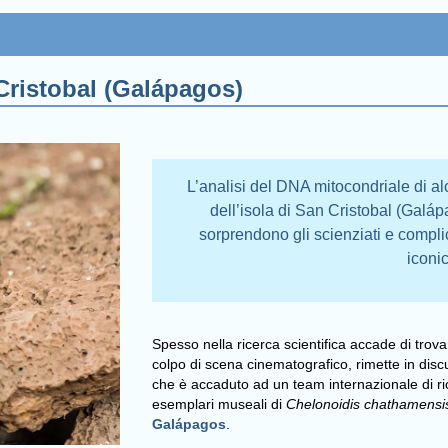
 Cristobal (Galápagos)
L’analisi del DNA mitocondriale di a
dell’isola di San Cristobal (Galápa
sorprendono gli scienziati e compli
iconi
Spesso nella ricerca scientifica accade di trov
colpo di scena cinematografico, rimette in dis
che è accaduto ad un team internazionale di ri
esemplari museali di
Chelonoidis
chathamensi
Galápagos
.