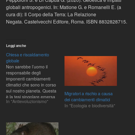
globali antropogenici. In: Matione G. e Romanelli E. (a
cura di): Il Corpo della Terra: La Relazione
Negata. Castelvecchi Editore, Roma. ISBN 8832828715.
Leggi anche
Chiesa e riscaldamento
globale
Non sarebbe l’uomo il
responsabile degli
imponenti cambiamenti
climatici che sono in corso
sul nostro pianeta. Questa
Migratori a rischio a causa
è la tesi singolare emersa
dei cambiamenti climatici
In "Antievoluzionismo"
dal seminario sul tema
In "Ecologia e biodiversità"
“Cambiamenti climatici e
sviluppo” tenutosi in
Vaticano venerdì 27 aprile
2007, il cui resoconto si
può trovare on line per