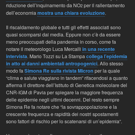
riduzione dell’inquinamento da NO
per il rallentamento
2
dell’economia
mostra una chiara evoluzione
.
Il riscaldamento globale e tutti gli effetti associati sono
quasi scomparsi dai media. Eppure non c’è da essere
meno preoccupati della pandemia in corso, come fa
notare il meteorologo Luca Mercalli
in una recente
intervista
. Mario Tozzi su La Stampa
collega l’epidemia
in atto ai danni ambientali antropogenici
. Allo stesso
modo fa
Simona Re sulla rivista Micron
per la quale
“clima e salute viaggiano in tandem” rifacendosi a quanto
afferma il direttore dell’Istituto di Genetica molecolare del
CNR-IGM di Pavia per spiegare la maggiore frequenza
delle epidemie negli ultimi decenni. Del resto sempre
Simona Re fa notare che “la sovrappopolazione e la
crescente frequenza e rapidità dei nostri spostamenti
sono fattori di rischio per lo scatenarsi di un’epidemia”.