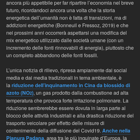
ancora più appetibile per far ripartire l’economia nel breve
futuro, ricordandoci ancora una volta che la storia
energetica dell’umanità non è fatta di transizioni, ma di
addizioni energetiche (Bonneuil e Fressoz, 2019) e che
nei prossimi anni occorrerà aspettarsi una modifica del
mix energetico utilizzato dalle società umane (con un
incremento delle fonti rinnovabili di energia), piuttosto che
un completo abbandono delle fonti fossili.
L’unica notizia di rilievo, ripresa ampiamente dai social
media e dai media tradizionali in tema ambientale, è
la
riduzione dell’inquinamento in Cina da biossido di
azoto (NO
)
, un gas prodotto dalla combustione ad alta
2
temperatura che provoca forte irritazione polmonare. La
riduzione sembrerebbe essere dovuta in larga parte al
blocco delle attività industriali e alla drastica riduzione del
trasporto veicolare per effetto delle misure di
contenimento della diffusione del Covid19.
Anche nella
Pianura Padana
, area tra le più inquinate d’Europa, la