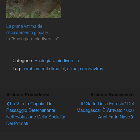
mano del Presidente del…
La prima vittima del
riscaldamento globale
In "Ecologia e biodiversità"
Categorie:
Ecologia e biodiversità
Tag:
cambiamenti climatici
,
clima
,
coronavirus
Articolo Precedente
Articolo Successivo
La Vita In Coppia, Un
Il “gatto Della Foresta” Del
Passaggio Determinante
Madagascar È Arrivato 1000
Nell’evoluzione Della Socialità
Anni Fa In Nave
Dei Primati