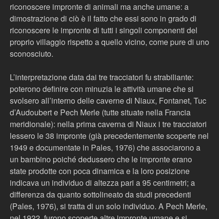
riconoscere impronte di animali ma anche umane: a
dimostrazione di ciò è il fatto che essi sono in grado di
riconoscere le impronte di tutti i singoli componenti del
proprio villaggio rispetto a quello vicino, come pure di uno
sconosciuto.
L’interpretazione data dai tre tracciatori fu strabiliante:
poterono definire con minuzia le attività umane che si
svolsero all’interno delle caverne di Niaux, Fontanet, Tuc
d’Audoubert e Pech Merle (tutte situate nella Francia
meridionale): nella prima caverna di Niaux i tre tracciatori
lessero le 38 impronte (già precedentemente scoperte nel
1949 e documentate in Pales, 1976) che associarono a
un bambino poiché dedussero che le impronte erano
state prodotte con poca dinamica e la loro posizione
indicava un individuo di altezza pari a 95 centimetri; a
differenza da quanto sottolineato da studi precedenti
(Pales, 1976), si tratta di un solo individuo. A Pech Merle,
nel 1922, furono scoperte altre impronte umane e si