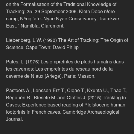
on the Formalisation of the Traditional Knowledge of
Tracking: 25–29 September 2006. Klein Dobe n!ore
camp, N//oq!’a`e–Nyae Nyae Conservancy, Tsumkwe
East, ` Namibia. Claremont.
Liebenberg, L.W. (1990) The Art of Tracking: The Origin of
Science. Cape Town: David Philip
Pales, L. (1976) Les empreintes de pieds humains dans
les cavernes: Les empreintes du reseau nord de la
caverne de Niaux (Ariege). Paris: Masson.
Pastoors A., Lenssen-Erz T., Ciqae T., Kxunta U., Thao T.,
Bégouën R., Biesele M. and Clottes J. (2015) Tracking in
Caves: Experience based reading of Pleistocene human
footprints in French caves. Cambridge Archaeological
Journal.