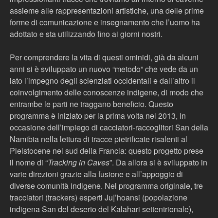
assieme alle rappresentazioni artistiche, una delle prime
forme di comunicazione e insegnamento che l’uomo ha
adottato e sta utilizzando fino ai giorni nostri.
Per comprendere la vita di questi ominidi, già da alcuni
anni si è sviluppato un nuovo “metodo” che vede da un
lato l’impegno degli scienziati occidentali e dall’altro il
coinvolgimento delle conoscenze indigene, di modo che
entrambe le parti ne traggano beneficio. Questo
programma è iniziato per la prima volta nel 2013, in
occasione dell’impiego di cacciatori-raccoglitori San della
Namibia nella lettura di tracce pietrificate risalenti al
Pleistocene nel sud della Francia: questo progetto prese
il nome di “
Tracking in Caves
”. Da allora si è sviluppato in
varie direzioni grazie alla fusione e all’appoggio di
diverse comunità indigene. Nel programma originale, tre
tracciatori (trackers) esperti Ju|’hoansi (popolazione
indigena San del deserto del Kalahari settentrionale),