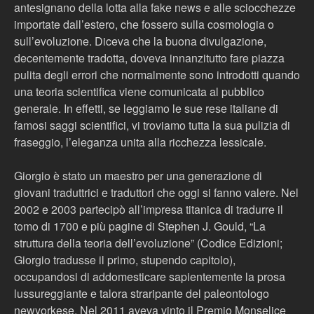
antesignano della lotta alla fake news e alle sciocchezze
importate dall’estero, che fossero sulla cosmologia o
sull’evoluzione. Diceva che la buona divulgazione,
decentemente tradotta, doveva innanzitutto fare piazza
pulita degli errori che normalmente sono introdotti quando
una teoria scientifica viene comunicata al pubblico
generale. In effetti, se leggiamo le sue rese italiane di
famosi saggi scientifici, vi troviamo tutta la sua pulizia di
fraseggio, l’eleganza unita alla ricchezza lessicale.
Giorgio è stato un maestro per una generazione di
giovani traduttrici e traduttori che oggi si fanno valere. Nel
2002 e 2003 partecipò all’impresa titanica di tradurre il
tomo di 1700 e più pagine di Stephen J. Gould, “La
struttura della teoria dell’evoluzione” (Codice Edizioni;
Giorgio tradusse il primo, stupendo capitolo),
occupandosi di addomesticare sapientemente la prosa
lussureggiante e talora straripante del paleontologo
newyorkese. Nel 2011 aveva vinto il Premio Monselice