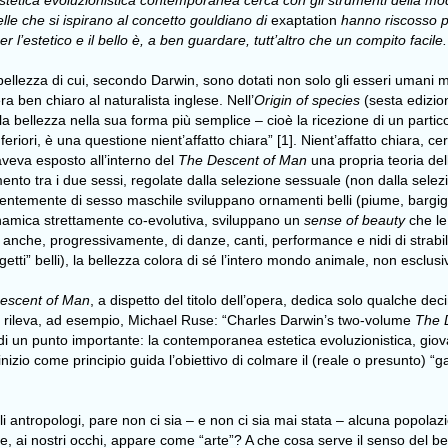
’estetica evoluzionistica contemporanea cerca con gli strumenti della mo
elle che si ispirano al concetto gouldiano di
exaptation
hanno riscosso pa
 l’estetico e il bello è, a ben guardare, tutt’altro che un compito facile.
 bellezza di cui, secondo Darwin, sono dotati non solo gli esseri umani 
era ben chiaro al naturalista inglese. Nell’
Origin of species
(sesta edizion
a bellezza nella sua forma più semplice – cioè la ricezione di un partico
feriori, è una questione nient’affatto chiara” [1]. Nient’affatto chiara, c
veva esposto all’interno del
The Descent of Man
una propria teoria del
nto tra i due sessi, regolate dalla selezione sessuale (non dalla selezio
ntemente di sesso maschile sviluppano ornamenti belli (piume, bargigli,
namica strettamente co-evolutiva, sviluppano un
sense of beauty
che le
 anche, progressivamente, di danze, canti, performance e nidi di strabil
etti” belli), la bellezza colora di sé l’intero mondo animale, non escl
escent of Man
, a dispetto del titolo dell’opera, dedica solo qualche dec
to rileva, ad esempio, Michael Ruse: “Charles Darwin’s two-volume
The 
a di un punto importante: la contemporanea estetica evoluzionistica, giova
ll’inizio come principio guida l’obiettivo di colmare il (reale o presunto)
li antropologi, pare non ci sia – e non ci sia mai stata – alcuna popo
, ai nostri occhi, appare come “arte”? A che cosa serve il senso del bel