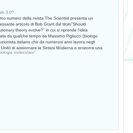
in 3.0?
timo numero della rivista The Scientist presenta un
ressante articolo di Bob Grant dal titolo”Should
utionary theory evolve?” in cui si riprende l’idea
iata da qualche tempo da Massimo Pigliucci (biologo
uzionista italiano che da numerosi anni lavora negli
i Uniti) di aggiornare la Sintesi Moderna e proporre una
Biologia molecolare"
esi…