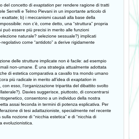
go del concetto di
exaptation
per rendere ragione di tratti
 Serrelli e Telmo Pievani in un importante articolo di
e exattate; b) i meccanismi causali alla base della
possibile: non c’è, come detto, una “struttura” propria
i può essere più precisi in merito alle funzioni
 (selezione naturale? selezione sessuale?) implicati
vo-regolativo come “antidoto” a derive rigidamente
azione delle strutture implicate non è facile: ad esempio
animali non-umane. È una strategia attualmente adottata
cerche di estetica comparativa a cavallo tra mondo umano
cora più radicale in merito all’idea di
exaptation
in
on esso, l’organizzazione tripartita del dibattito svolto
llaterale?). Davies suggerisce, piuttosto, di concentrarsi
 ontogenetico, consentono a un individuo della nostra
etta assai feconda in termini di potenza esplicativa. Per
liferazione di tesi adattazioniste, specialmente nel recente
 sulla nozione di “nicchia estetica” e di “nicchia di
ca evoluzionistica.