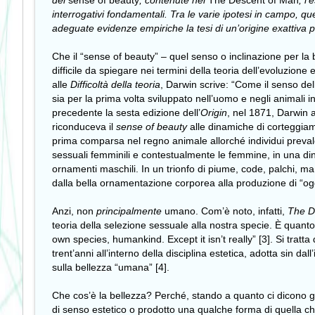
del
sense of beauty
, contenute nel
The Descent of Man
, l
interrogativi fondamentali. Tra le varie ipotesi in campo, qu
adeguate evidenze empiriche la tesi di un’origine exattiva per
Che il “sense of beauty” – quel senso o inclinazione per la
difficile da spiegare nei termini della teoria dell’evoluzione 
alle
Difficoltà della teoria
, Darwin scrive: “Come il senso dell
sia per la prima volta sviluppato nell’uomo e negli animali in
precedente la sesta edizione dell’
Origin
, nel 1871, Darwin a
riconduceva il
sense of beauty
alle dinamiche di corteggiame
prima comparsa nel regno animale allorché individui prevale
sessuali femminili e contestualmente le femmine, in una di
ornamenti maschili. In un trionfo di piume, code, palchi, ma
dalla bella ornamentazione corporea alla produzione di “ogg
Anzi, non
principalmente
umano. Com’è noto, infatti,
The D
teoria della selezione sessuale alla nostra specie. È quan
own species, humankind. Except it isn’t really” [3]. Si tratt
trent’anni all’interno della disciplina estetica, adotta sin da
sulla bellezza “umana” [4].
Che cos’è la bellezza? Perché, stando a quanto ci dicono g
di senso estetico o prodotto una qualche forma di quella che