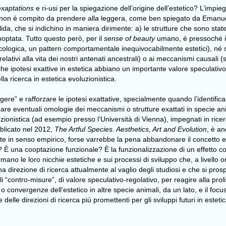
exaptations
e ri-usi per la spiegazione dell’origine dell’estetico? L’impie
non è compito da prendere alla leggera, come ben spiegato da Emanuele
alida, che si indichino in maniera dirimente: a) le strutture che sono stat
optata. Tutto questo però, per il
sense of beauty
umano, è pressoché im
sicologica, un pattern comportamentale inequivocabilmente estetici), né s
 relativi alla vita dei nostri antenati ancestrali) o ai meccanismi causali
, che ipotesi exattive in estetica abbiano un importante valore speculati
la ricerca in estetica evoluzionistica.
gere” e rafforzare le ipotesi exattative, specialmente quando l’identific
care eventuali omologie dei meccanismi o strutture exattati in specie 
luzionistica (ad esempio presso l’Università di Vienna), impegnati in ri
blicato nel 2012,
The Artful Species. Aesthetics, Art and Evolution
, è an
te in senso empirico, forse varrebbe la pena abbandonare il concetto e, c
to? È una cooptazione funzionale? È la funzionalizzazione di un effetto co
rmano le loro nicchie estetiche e sui processi di sviluppo che, a livello
direzione di ricerca attualmente al vaglio degli studiosi e che si prosp
ili “contro-misure”, di valore speculativo-regolativo, per reagire alla pro
 o convergenze dell’estetico in altre specie animali, da un lato, e il focus
delle direzioni di ricerca più promettenti per gli sviluppi futuri in esteti