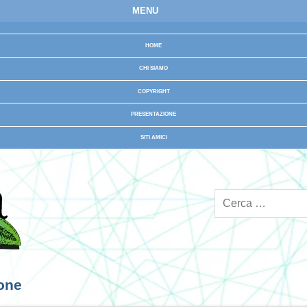
MENU
HOME
CHI SIAMO
COPYRIGHT
PRESENTAZIONE
SITI AMICI
ione