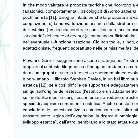
In che modo valutare le proposte teoriche che ricorrono a
(anatomici, comportamentali, psicologici) di
Homo sapiens
pochi anni fa [11]. Bisogna infatti, perché la proposta sia v
cooptazione; c) la nuova funzione assunta dalla struttura co
dell’estetico (un circuito cerebrale specifico, una facoltà p
“originarie” del
sense of beauty
(ci mancano sufficienti dati
nell’eventuale ri-funzionalizzazione. Ciò non toglie, si noti
adattazioniste, frequenti soprattutto nelle primissime fasi del
Pievani e Serrelli suggeriscono alcune strategie per “restrin
ampliare il contesto filogenetico d’indagine, andando a cer
da alcuni gruppi di ricerca in estetica sperimentale ed evo
e non-umano. Il filosofo Stephen Davies, in un bel libro pub
estetica [12]: se è così difficile da supportare adeguatamen
sin qui sull’origine dell’estetico (l’estetico è un adattamen
sui molteplici modi in cui gli esseri umani arredano e trasfo
specie di acquisire competenza estetica. Anche questa è una 
concludere, le ipotesi exattive in estetica sono senz’altro ut
passato; sotto l’egida dell’
exaptation
, la ricerca di omologie
sviluppo estetica”, dall’altro, sembrano allo stato attuale due 