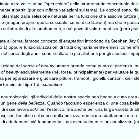
ato altre volte un po’ “spericolato” dello strumentario concettuale della b
e tripartiti (pur con infinite variazioni sul tema). Le opzioni sono, ridott
plasmato dalla selezione naturale per la funzione che assolve tuttora [5]
zione (magari proprio quella sessuale, come dice Darwin) ma che è passa
llaterale di altri adattamenti, in sé privo di valore adattivo (però
può
rate all’ormai famoso concetto di
exaptation
introdotto da Stephen Jay G
po 1) oppure funzionalizzazioni di tratti originariamente emersi come effet
 nel corso degli anni, sono risultate le più allettanti per gli studiosi impe
oluzione del
sense of beauty
umano prende come punto di partenza, magar
 of beauty
esclusivamente (né, forse, principalmente) per valutare le qua
 per apprezzare e giudicare pitture, tramonti, gioielli, canzoni, cieli 
 termini del tipo 1 di
exaptation
.
i e neurobiologici, gli individui della nostra specie non hanno alcuna ar
o un gene
della bellezza
. Quando facciamo esperienza di una cosa bella,
 di esse lavora
solo
per l’estetico, ma anche per una larga varietà di al
si, che l’estetico e il senso della bellezza non siano adattamenti ma ri-u
o di adattamenti più fondamentali, poi eventualmente funzionalizzato (o