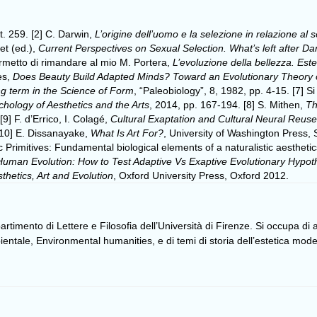
it. 259. [2] C. Darwin,
L’origine dell’uomo e la selezione in relazione al 
et (ed.),
Current Perspectives on Sexual Selection. What’s left after Da
rmetto di rimandare al mio M. Portera,
L’evoluzione della bellezza. Est
es,
Does Beauty Build Adapted Minds? Toward an Evolutionary Theory of
ng term in the Science of Form
, “Paleobiology”, 8, 1982, pp. 4-15. [7] S
ology of Aesthetics and the Arts
, 2014, pp. 167-194. [8] S. Mithen,
Th
 F. d’Errico, I. Colagé,
Cultural Exaptation and Cultural Neural Reu
[10] E. Dissanayake,
What Is Art For?
, University of Washington Press, 
Primitives: Fundamental biological elements of a naturalistic aesthetics, 
Human Evolution: How to Test Adaptive Vs Exaptive Evolutionary Hypot
thetics, Art and Evolution
, Oxford University Press, Oxford 2012.
partimento di Lettere e Filosofia dell’Università di Firenze. Si occupa di ap
bientale, Environmental humanities, e di temi di storia dell’estetica m