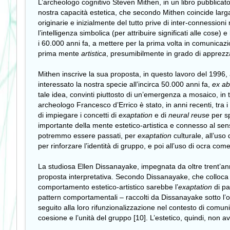
L’archeologo cognitivo Steven Mithen, in un libro pubblicat
nostra capacità estetica, che secondo Mithen coincide larga
originarie e inizialmente del tutto prive di inter-connessioni 
l’intelligenza simbolica (per attribuire significati alle cose)
i 60.000 anni fa, a mettere per la prima volta in comunicazio
prima mente
artistica
, presumibilmente in grado di apprezz
Mithen inscrive la sua proposta, in questo lavoro del 1996, 
interessato la nostra specie all’incirca 50.000 anni fa,
ex ab
tale idea, convinti piuttosto di un’emergenza a mosaico, in
archeologo Francesco d’Errico è stato, in anni recenti, tra i 
di impiegare i concetti di
exaptation
e di
neural reuse
per s
importante della mente estetico-artistica e connesso al sens
potremmo essere passati, per
exaptation
culturale, all’us
per rinforzare l’identità di gruppo, e poi all’uso di ocra com
La studiosa Ellen Dissanayake, impegnata da oltre trent’anni 
proposta interpretativa. Secondo Dissanayake, che colloca la
comportamento estetico-artistico sarebbe l’
exaptation
di pa
pattern comportamentali – raccolti da Dissanayake sotto l’o
seguito alla loro rifunzionalizzazione nel contesto di com
coesione e l’unità del gruppo [10]. L’estetico, quindi, non 