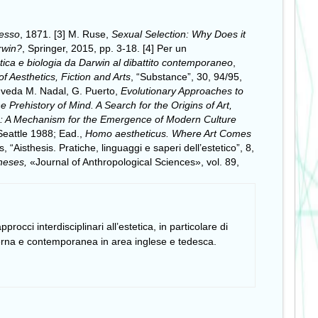
sesso
, 1871. [3] M. Ruse,
Sexual Selection: Why Does it
rwin?
, Springer, 2015, pp. 3-18. [4] Per un
etica e biologia da Darwin al dibattito contemporaneo
,
 Aesthetics, Fiction and Arts
, “Substance”, 30, 94/95,
i veda M. Nadal, G. Puerto,
Evolutionary Approaches to
e Prehistory of Mind. A Search for the Origins of Art,
se: A Mechanism for the Emergence of Modern Culture
Seattle 1988; Ead.,
Homo aestheticus. Where Art Comes
“Aisthesis. Pratiche, linguaggi e saperi dell’estetico”, 8,
heses,
«Journal of Anthropological Sciences», vol. 89,
procci interdisciplinari all’estetica, in particolare di
oderna e contemporanea in area inglese e tedesca.