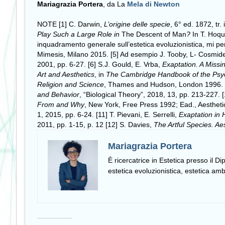
Mariagrazia Portera
, da La
Mela di Newton
NOTE [1] C. Darwin,
L’origine delle specie
, 6° ed. 1872, tr. 
Play Such a Large Role in
The Descent of Man
?
In T. Hoqu
inquadramento generale sull’estetica evoluzionistica, mi pe
Mimesis, Milano 2015. [5] Ad esempio J. Tooby, L- Cosmid
2001, pp. 6-27. [6] S.J. Gould, E. Vrba,
Exaptation. A Missi
Art and Aesthetics
, in
The Cambridge Handbook of the Psych
Religion and Science
, Thames and Hudson, London 1996. [9]
and Behavior
, “Biological Theory”, 2018, 13, pp. 213-227. 
From and Why
, New York, Free Press 1992; Ead., Aesthetic 
1, 2015, pp. 6-24. [11] T. Pievani, E. Serrelli,
Exaptation in 
2011, pp. 1-15, p. 12 [12] S. Davies,
The Artful Species. Aes
Mariagrazia Portera
È ricercatrice in Estetica presso il Di
estetica evoluzionistica, estetica am