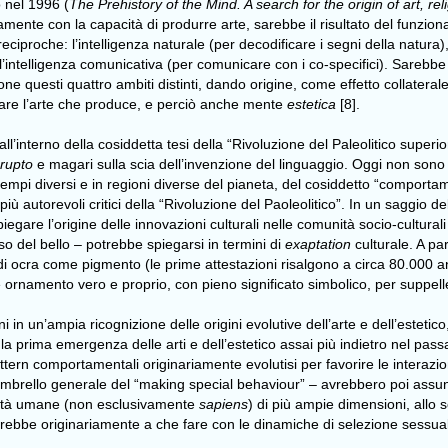
o nel 1996 (
The Prehistory of the Mind. A search for the origin of art, re
mente con la capacità di produrre arte, sarebbe il risultato del funzio
reciproche: l’intelligenza naturale (per decodificare i segni della natura)
 e l’intelligenza comunicativa (per comunicare con i co-specifici). Sarebbe 
ne questi quattro ambiti distinti, dando origine, come effetto collaterale 
are l’arte che produce, e perciò anche mente
estetica
[8].
all’interno della cosiddetta tesi della “Rivoluzione del Paleolitico supe
rupto
e magari sulla scia dell’invenzione del linguaggio. Oggi non sono
 tempi diversi e in regioni diverse del pianeta, del cosiddetto “comport
più autorevoli critici della “Rivoluzione del Paoleolitico”. In un saggio 
piegare l’origine delle innovazioni culturali nelle comunità socio-cultura
o del bello – potrebbe spiegarsi in termini di
exaptation
culturale. A pa
o di ocra come pigmento (le prime attestazioni risalgono a circa 80.000 a
e ornamento vero e proprio, con pieno significato simbolico, per suppellett
in un’ampia ricognizione delle origini evolutive dell’arte e dell’estetico
 prima emergenza delle arti e dell’estetico assai più indietro nel passa
ttern comportamentali originariamente evolutisi per favorire le interazio
mbrello generale del “making special behaviour” – avrebbero poi assunto
unità umane (non esclusivamente
sapiens
) di più ampie dimensioni, allo s
avrebbe originariamente a che fare con le dinamiche di selezione sessual