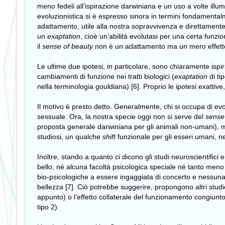
meno fedeli all’ispirazione darwiniana e un uso a volte illumin
evoluzionistica si è espresso sinora in termini fondamentalment
adattamento, utile alla nostra sopravvivenza e direttamente 
un
exaptation
, cioè un’abilità evolutasi per una certa fun
il
sense of beauty
non è un adattamento ma un mero effetto co
Le ultime due ipotesi, in particolare, sono chiaramente ispi
cambiamenti di funzione nei tratti biologici (
exaptation
di ti
nella terminologia gouldiana) [6]. Proprio le ipotesi exattive,
Il motivo è presto detto. Generalmente, chi si occupa di ev
sessuale. Ora, la nostra specie oggi non si serve del
sense
proposta generale darwiniana per gli animali non-umani), ma
studiosi, un qualche
shift
funzionale per gli esseri umani, nei
Inoltre, stando a quanto ci dicono gli studi neuroscientific
bello, né alcuna facoltà psicologica speciale né tanto men
bio-psicologiche a essere ingaggiata di concerto e nessuna
bellezza [7]. Ciò potrebbe suggerire, propongono altri studio
appunto) o l’effetto collaterale del funzionamento congiunt
tipo 2).