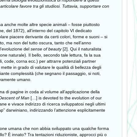
derna biologia evoluzionistica di rispondere a questi
rticolare favore tra gli studiosi. Tuttavia, supportare con
ma anche molte altre specie animali – fosse piuttosto
e, del 1872), all’interno del capitolo VI dedicato
lare piacere derivante da certi colori, forme e suoni – si
erto, ma non del tutto oscura, tanto che nell’anno
l’evoluzione del
sense of beauty
[2]. Qui il naturalista
ne naturale). Il bello, secondo tale lettura, fa la sua
 code, corna ecc.) per attrarre potenziali partner
 mette in grado di valutare le qualità di bellezza degli
iante complessità (che segnano il passaggio, si noti,
usivamente umano.
ina di pagine in coda al volume all’applicazione della
Descent of Man
[…] is devoted to the evolution of our
ne e vivace indirizzo di ricerca sviluppatosi negli ultimi
 “gap” darwiniano, indirizzando l’attenzione esplicitamente
lazione umana che non abbia sviluppato una qualche forma
lo? È innato? Tra tentazioni riduzioniste, approcci più o