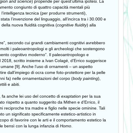
ligion and science
) propende per quest’ultima ipotesi. La
namento congiunto di quattro capacità mentali più
, l’intelligenza tecnica (per produrre strumenti),
stata l’invenzione del linguaggio, all’incirca tra i 30.000 e
della nuova fluidità cognitiva (
cognitive fluidity
) alla
riore”, secondo cui grandi cambiamenti cognitivi avrebbero
 molti i paleoantropologi e gli archeologi che sostengono
amento cognitivo moderno”. Il paleoantropologo e
del 2018, scritto insieme a Ivan Colagé, d’Errico suggerisce
li umane [9]. Anche l’uso di ornamenti – un aspetto
rtire dall’impiego di ocra come foto-protettore per la pelle
nni fa) nelle ornamentazioni del corpo (
body painting
),
ili e abiti.
, fa anche lei uso del concetto di
exaptation
per la sua
to rispetto a quanto suggerito da Mithen e d’Errico, il
ni reciproche tra madre e figlio nelle specie ominine. Tali
 un significato specificamente estetico-artistico in
copo di favorire con le arti e il comportamento estetico la
e bensì con la lunga infanzia di
Homo
.