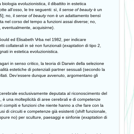
iologia evoluzionistica, il dibattito in estetica
e all’osso, le tre seguenti: sì, il
sense of beauty
è un
; no, il
sense of beauty
non è un adattamento bensì
ta nel corso del tempo a funzioni assai diverse; no,
, eventualmente, acquisirne).
ould ed Elisabeth Vrba nel 1982, per indicare
ti collaterali in sé non funzionali (
exaptation
di tipo 2,
gnati in estetica evoluzionistica.
i in senso critico, la teoria di Darwin della selezione
lità estetiche di potenziali partner sessuali (secondo la
stellati. Dev’essere dunque avvenuto, argomentano gli
ea cerebrale esclusivamente deputata al riconoscimento del
 è una molteplicità di aree cerebrali e di competenze
tri compiti e funzioni che niente hanno a che fare con la
si di circuiti e competenze già esistenti (
shift
funzionale,
ppure no) per sculture, paesaggi e sinfonie (
exaptation
di