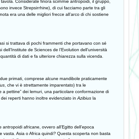
n tavola. Considerate finora scimmie antropoidi, il gruppo,
sono invece Strepsirrhine), di cui facciamo parte tra gli
mota era una delle migliori frecce all’arco di chi sostiene
casi si trattava di pochi frammenti che portavano con sé
i dell’Institute de Sciences de l’Evolution dell’università
uantità di dati e fa ulteriore chiarezza sulla vicenda.
dei due primati, comprese alcune mandibole praticamente
ius
, che vi è strettamente imparentato) tra le
nte a pettine” dei lemuri, una particolare conformazione di
e dei reperti hanno inoltre evidenziato in
Azibius
la
e antropoidi africane, ovvero all’Egitto dell’epoca
ente vasta. Asia o Africa quindi? Questa scoperta non basta