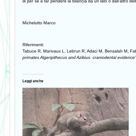
di per sé a far pendere la bilancia da un lato o dall’altro de
Michelutto Marco
Riferimenti:
Tabuce R, Marivaux L, Lebrun R, Adaci M, Bensalah M, Fab
primates Algeripithecus and Azibius: craniodental evidence
Leggi anche