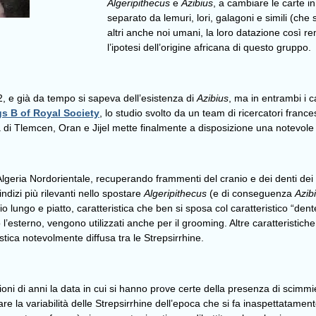
Algeripithecus
e
Azibius
, a cambiare le carte i
separato da lemuri, lori, galagoni e simili (che 
altri anche noi umani, la loro datazione così re
l’ipotesi dell’origine africana di questo gruppo.
2, e già da tempo si sapeva dell’esistenza di
Azibius
, ma in entrambi i 
s B of Royal Society
, lo studio svolto da un team di ricercatori frances
à di Tlemcen, Oran e Jijel mette finalmente a disposizione una notevole q
 in Algeria Nordorientale, recuperando frammenti del cranio e dei denti 
ndizi più rilevanti nello spostare
Algeripithecus
(e di conseguenza
Azib
rio lungo e piatto, caratteristica che ben si sposa col caratteristico “de
so l’esterno, vengono utilizzati anche per il grooming. Altre caratteristich
stica notevolmente diffusa tra le Strepsirrhine.
lioni di anni la data in cui si hanno prove certe della presenza di scimmi
rare la variabilità delle Strepsirrhine dell’epoca che si fa inaspettatam