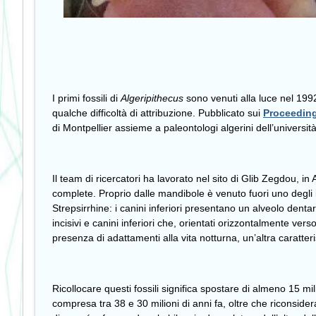
I primi fossili di
Algeripithecus
sono venuti alla luce nel 199
qualche difficoltà di attribuzione. Pubblicato sui
Proceeding
di Montpellier assieme a paleontologi algerini dell’universit
Il team di ricercatori ha lavorato nel sito di Glib Zegdou,
complete. Proprio dalle mandibole è venuto fuori uno degli i
Strepsirrhine: i canini inferiori presentano un alveolo denta
incisivi e canini inferiori che, orientati orizzontalmente ver
presenza di adattamenti alla vita notturna, un’altra caratteri
Ricollocare questi fossili significa spostare di almeno 15 mi
compresa tra 38 e 30 milioni di anni fa, oltre che riconside