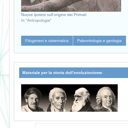
Nuove ipotesi sull’origine dei Primati
In "Antropologia"
Filogenesi e sistematica
Paleontologia e geologia
Materiale per la storia dell’evoluzionismo