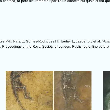
lla contesa, fa però sicuramente ripartire un dibattito sul quale si era q
re P-H, Fara E, Gomes-Rodrigues H, Hautier L, Jaeger J-J et al. “
Anth
”
.
Proceedings of the Royal Society of London
, Published online before