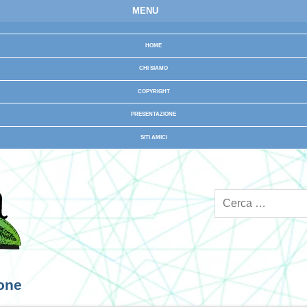
MENU
HOME
CHI SIAMO
COPYRIGHT
PRESENTAZIONE
SITI AMICI
ione