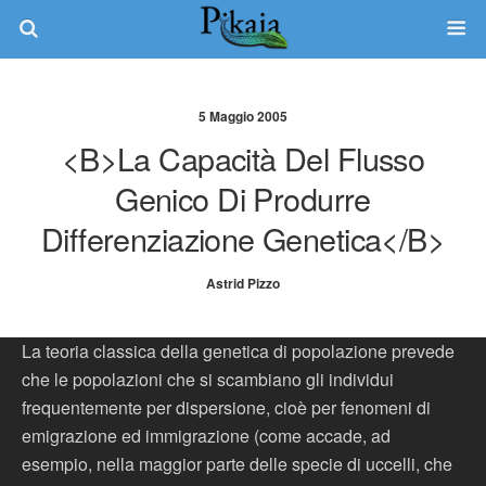
5 Maggio 2005
<b>La Capacità Del Flusso
Genico Di Produrre
Differenziazione Genetica</b>
Astrid Pizzo
La teoria classica della genetica di popolazione prevede
che le popolazioni che si scambiano gli individui
frequentemente per dispersione, cioè per fenomeni di
emigrazione ed immigrazione (come accade, ad
esempio, nella maggior parte delle specie di uccelli, che